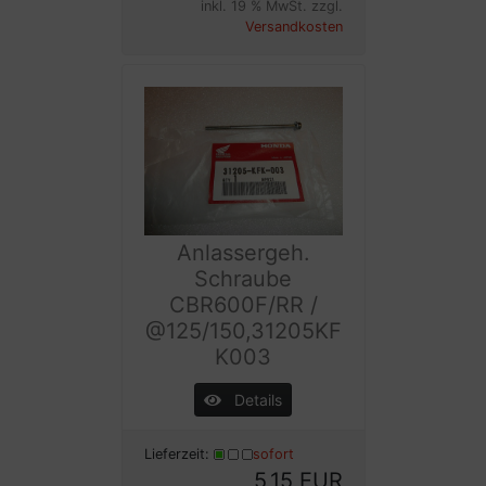
inkl. 19 % MwSt. zzgl.
Versandkosten
Anlassergeh.
Schraube
CBR600F/RR /
@125/150,31205KF
K003
Details
Lieferzeit:
sofort
5,15 EUR