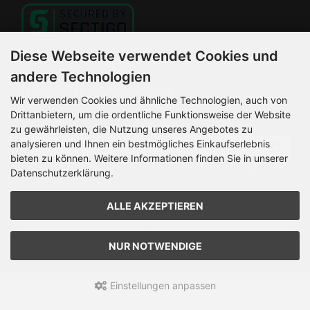
Diese Webseite verwendet Cookies und
andere Technologien
Newsletter-Anmeldung
Wir verwenden Cookies und ähnliche Technologien, auch von
Drittanbietern, um die ordentliche Funktionsweise der Website
E-Mail-Adresse:
zu gewährleisten, die Nutzung unseres Angebotes zu
analysieren und Ihnen ein bestmögliches Einkaufserlebnis
bieten zu können. Weitere Informationen finden Sie in unserer
Datenschutzerklärung.
Der Newsletter kann jederzeit hier oder in Ihrem Kundenkonto
abbestellt werden.
ALLE AKZEPTIEREN
HELLEMANN MOTORRADSERVICE © 2026 | Template © 2026
by Karl
NUR NOTWENDIGE
mod
ified eCommerce Shopsoftware © 2009-2026
Einstellungen anpassen