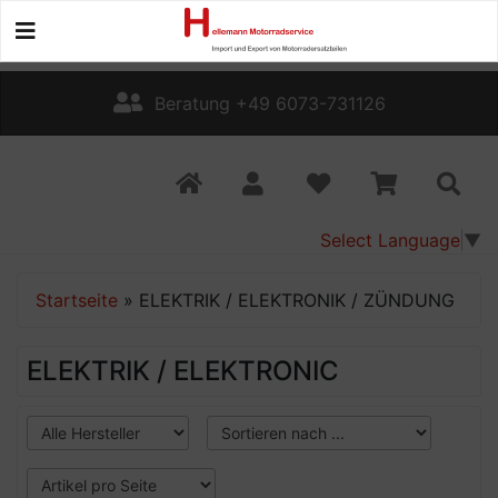
Beratung +49 6073-731126
Select Language
▼
Startseite
»
ELEKTRIK / ELEKTRONIK / ZÜNDUNG
ELEKTRIK / ELEKTRONIC