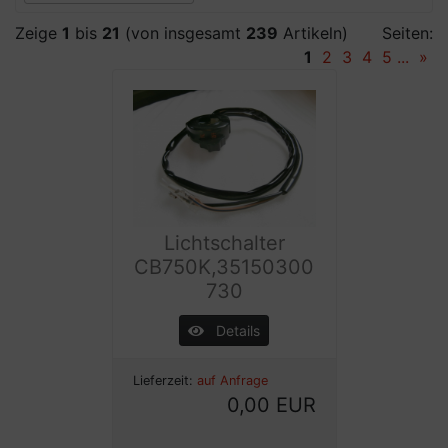
Zeige
1
bis
21
(von insgesamt
239
Artikeln)
Seiten:
1
2
3
4
5
...
»
Lichtschalter
CB750K,35150300
730
Details
Lieferzeit:
auf Anfrage
0,00 EUR