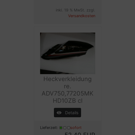
inkl. 19 % MwSt. zzgl.
Versandkosten
Heckverkleidung
re.
ADV750,77205MK
HD10ZB cl
Details
Lieferzeit:
sofort
52,40 EUR