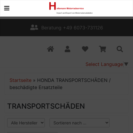
Beratung +49 6073-731126
Select Language
▼
Startseite
»
HONDA TRANSPORTSCHÄDEN /
beschädigte Ersatzteile
TRANSPORTSCHÄDEN