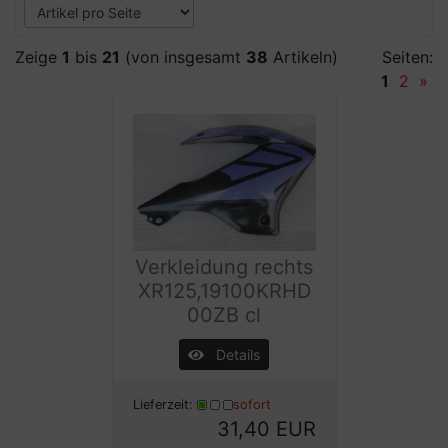
Zeige
1
bis
21
(von insgesamt
38
Artikeln)
Seiten:
1
2
»
Verkleidung rechts
XR125,19100KRHD
00ZB cl
Details
Lieferzeit:
sofort
31,40 EUR