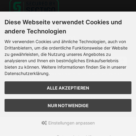
Diese Webseite verwendet Cookies und
andere Technologien
Newsletter-Anmeldung
Wir verwenden Cookies und ähnliche Technologien, auch von
Drittanbietern, um die ordentliche Funktionsweise der Website
E-Mail-Adresse:
zu gewährleisten, die Nutzung unseres Angebotes zu
analysieren und Ihnen ein bestmögliches Einkaufserlebnis
bieten zu können. Weitere Informationen finden Sie in unserer
Datenschutzerklärung.
Der Newsletter kann jederzeit hier oder in Ihrem Kundenkonto
abbestellt werden.
ALLE AKZEPTIEREN
HELLEMANN MOTORRADSERVICE © 2026 | Template © 2026
by Karl
NUR NOTWENDIGE
mod
ified eCommerce Shopsoftware © 2009-2026
Einstellungen anpassen