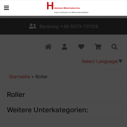
Beratung +49 6073-731126
Select Language
▼
Startseite
»
Roller
Roller
Weitere Unterkategorien: