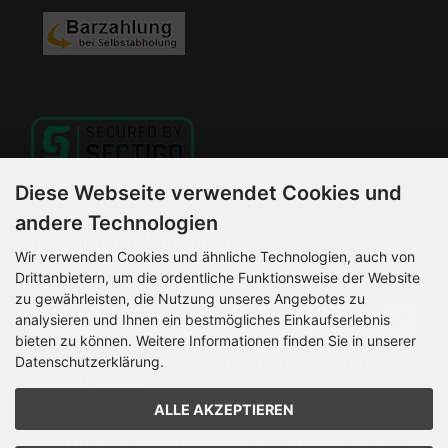
Diese Webseite verwendet Cookies und
andere Technologien
Newsletter-Anmeldung
Wir verwenden Cookies und ähnliche Technologien, auch von
Drittanbietern, um die ordentliche Funktionsweise der Website
E-Mail-Adresse:
zu gewährleisten, die Nutzung unseres Angebotes zu
analysieren und Ihnen ein bestmögliches Einkaufserlebnis
bieten zu können. Weitere Informationen finden Sie in unserer
Datenschutzerklärung.
Der Newsletter kann jederzeit hier oder in Ihrem Kundenkonto
abbestellt werden.
ALLE AKZEPTIEREN
HELLEMANN MOTORRADSERVICE © 2026 | Template © 2026