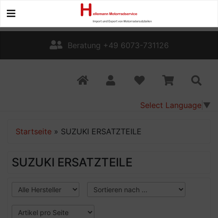
Beratung +49 6073-731126
Select Language
▼
Startseite
»
SUZUKI ERSATZTEILE
SUZUKI ERSATZTEILE