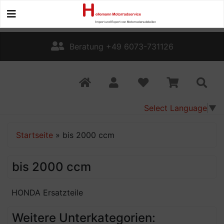
Beratung +49 6073-731126
Select Language
▼
Startseite
»
bis 2000 ccm
bis 2000 ccm
HONDA Ersatzteile
Weitere Unterkategorien: