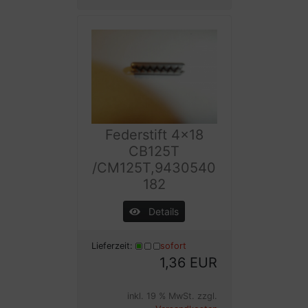
Federstift 4x18
CB125T
/CM125T,9430540
182
Details
Lieferzeit:
sofort
1,36 EUR
inkl. 19 % MwSt. zzgl.