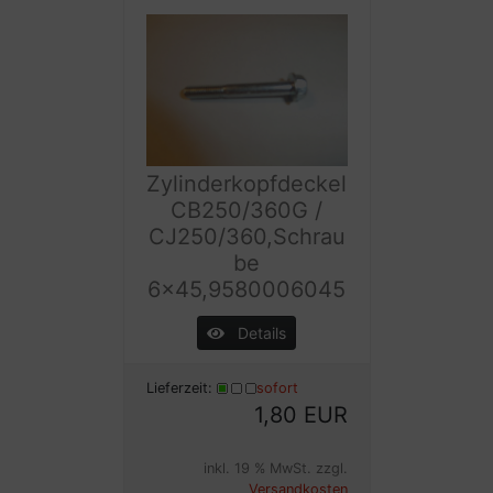
Zylinderkopfdeckel
CB250/360G /
CJ250/360,Schrau
be
6x45,9580006045
Details
Lieferzeit:
sofort
1,80 EUR
inkl. 19 % MwSt. zzgl.
Versandkosten