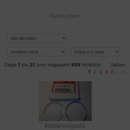
Kühlsystem
Zeige
1
bis
21
(von insgesamt
659
Artikeln)
Seiten:
1
2
3
4
5
...
»
Kolbenringsatz