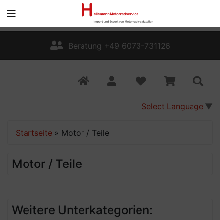
Beratung +49 6073-731126
Select Language
▼
Startseite
»
Motor / Teile
Motor / Teile
Weitere Unterkategorien: