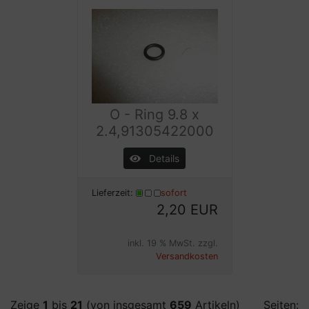
O - Ring 9.8 x
2.4,91305422000
Details
Lieferzeit:
sofort
2,20 EUR
inkl. 19 % MwSt. zzgl.
Versandkosten
Zeige
1
bis
21
(von insgesamt
659
Artikeln)
Seiten: