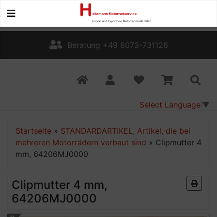
Beratung +49 6073-731126
Select Language
▼
Startseite
»
STANDARDARTIKEL, Artikel, die bei
mehreren Motorrädern verbaut sind
»
Clipmutter 4
mm, 64206MJ0000
Clipmutter 4 mm,
64206MJ0000