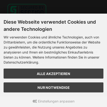
Diese Webseite verwendet Cookies und
andere Technologien
Newsletter-Anmeldung
Wir verwenden Cookies und ähnliche Technologien, auch von
Drittanbietern, um die ordentliche Funktionsweise der Website
E-Mail-Adresse:
zu gewährleisten, die Nutzung unseres Angebotes zu
analysieren und Ihnen ein bestmögliches Einkaufserlebnis
bieten zu können. Weitere Informationen finden Sie in unserer
Datenschutzerklärung.
Der Newsletter kann jederzeit hier oder in Ihrem Kundenkonto
abbestellt werden.
ALLE AKZEPTIEREN
HELLEMANN MOTORRADSERVICE © 2026 | Template © 2026
by Karl
NUR NOTWENDIGE
mod
ified eCommerce Shopsoftware © 2009-2026
Einstellungen anpassen