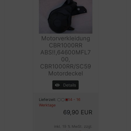
Motorverkleidung
CBR1000RR
ABS!!,64600MFL7
00,
CBR1000RR/SC59
Motordeckel
Details
Lieferzeit:
14 - 16
Werktage
69,90 EUR
inkl. 19 % MwSt. zzgl.