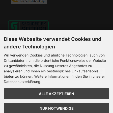
Diese Webseite verwendet Cookies und
andere Technologien
Newsletter-Anmeldung
Wir verwenden Cookies und ähnliche Technologien, auch von
Drittanbietern, um die ordentliche Funktionsweise der Website
E-Mail-Adresse:
zu gewährleisten, die Nutzung unseres Angebotes zu
analysieren und Ihnen ein bestmögliches Einkaufserlebnis
bieten zu können. Weitere Informationen finden Sie in unserer
Datenschutzerklärung.
Der Newsletter kann jederzeit hier oder in Ihrem Kundenkonto
abbestellt werden.
ALLE AKZEPTIEREN
HELLEMANN MOTORRADSERVICE © 2026 | Template © 2026
by Karl
NUR NOTWENDIGE