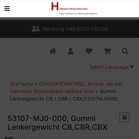
Beratung +49 6073-731126
Select Language
▼
Startseite
»
STANDARDARTIKEL, Artikel, die bei
mehreren Motorrädern verbaut sind
»
Gummi
Lenkergewicht CB / CBR / CBX,53107MJ0000
53107-MJ0-000, Gummi
Lenkergewicht CB,CBR,CBX