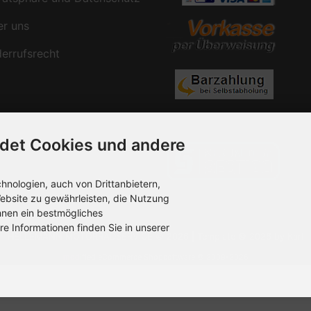
r uns
rrufsrecht
det Cookies und andere
nologien, auch von Drittanbietern,
ebsite zu gewährleisten, die Nutzung
hnen ein bestmögliches
re Informationen finden Sie in unserer
HELLEMANN MOTORRADSERVICE © 2026 | Template © 2026 by Karl
mod
ified eCommerce Shopsoftware © 2009-2026