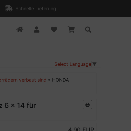
Schnelle Lieferung
Select Language
▼
orrädern verbaut sind
»
HONDA
0
 6 x 14 für
4,90 EUR