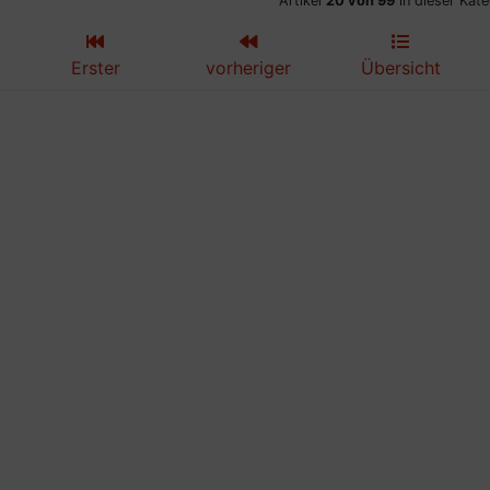
Artikel
20 von 99
in dieser Kate
Erster
vorheriger
Übersicht