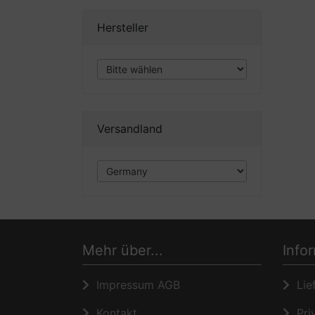
Hersteller
Versandland
Mehr über...
Info
Impressum AGB
Lief
Kontakt
Priv