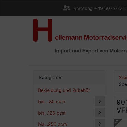
Beratung +49 6073-731
Kategorien
Sta
Spe
Bekleidung und Zubehör
901
bis ...80 ccm
VF
bis ..125 ccm
bis ..250 ccm