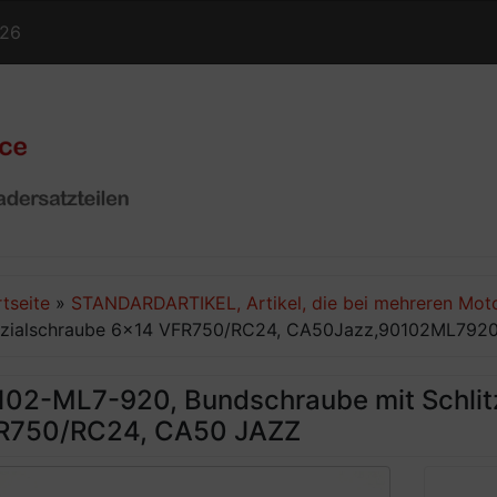
126
rtseite
»
STANDARDARTIKEL, Artikel, die bei mehreren Mot
zialschraube 6x14 VFR750/RC24, CA50Jazz,90102ML792
02-ML7-920, Bundschraube mit Schlitz
R750/RC24, CA50 JAZZ