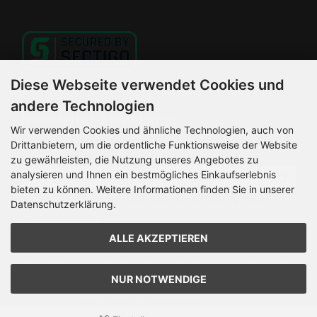
Diese Webseite verwendet Cookies und
andere Technologien
Newsletter-Anmeldung
Wir verwenden Cookies und ähnliche Technologien, auch von
Drittanbietern, um die ordentliche Funktionsweise der Website
E-Mail-Adresse:
zu gewährleisten, die Nutzung unseres Angebotes zu
analysieren und Ihnen ein bestmögliches Einkaufserlebnis
bieten zu können. Weitere Informationen finden Sie in unserer
Datenschutzerklärung.
Der Newsletter kann jederzeit hier oder in Ihrem Kundenkonto
abbestellt werden.
ALLE AKZEPTIEREN
HELLEMANN MOTORRADSERVICE © 2026 | Template © 2026
by Karl
NUR NOTWENDIGE
mod
ified eCommerce Shopsoftware © 2009-2026