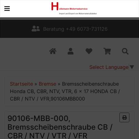
Beratung +49 6073-731126
Select Language
▼
Startseite
»
Bremse
»
Bremsscheibenschraube
Honda CB, CBR, NTV, VTR, 6 x 17 HONDA CB /
CBR / NTV / VFR,90106MBB000
90106-MBB-000,
Bremsscheibenschraube CB /
CBR / NTV / VTR / VFR