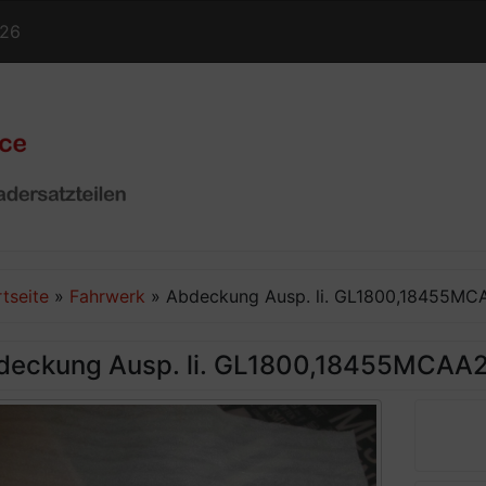
126
rtseite
»
Fahrwerk
»
Abdeckung Ausp. li. GL1800,18455M
deckung Ausp. li. GL1800,18455MCAA