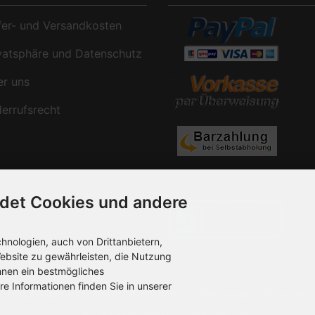
er- und Versandkosten
atsphäre und Datenschutz
r uns
rrufsrecht
det Cookies und andere
nologien, auch von Drittanbietern,
ebsite zu gewährleisten, die Nutzung
hnen ein bestmögliches
re Informationen finden Sie in unserer
HELLEMANN MOTORRADSERVICE © 2026 | Template © 2026 by Karl