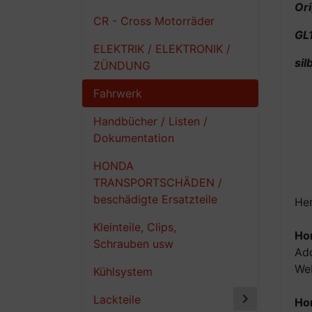
Ori
CR - Cross Motorräder
GL
ELEKTRIK / ELEKTRONIK /
si
ZÜNDUNG
Fahrwerk
Handbücher / Listen /
Dokumentation
HONDA
TRANSPORTSCHÄDEN /
beschädigte Ersatzteile
Her
Kleinteile, Clips,
Ho
Schrauben usw
Ad
Web
Kühlsystem
Lackteile
Ho