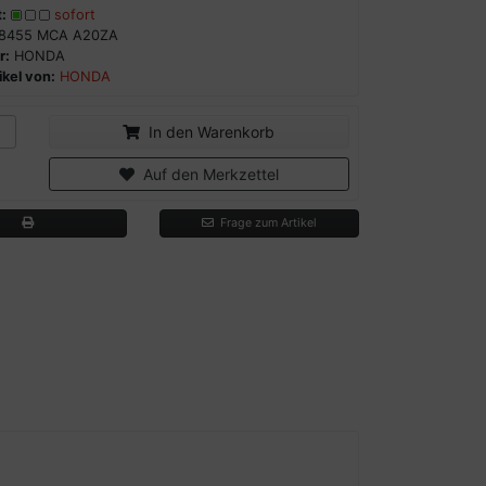
:
sofort
8455 MCA A20ZA
r:
HONDA
kel von:
HONDA
In den Warenkorb
Auf den Merkzettel
Frage zum Artikel