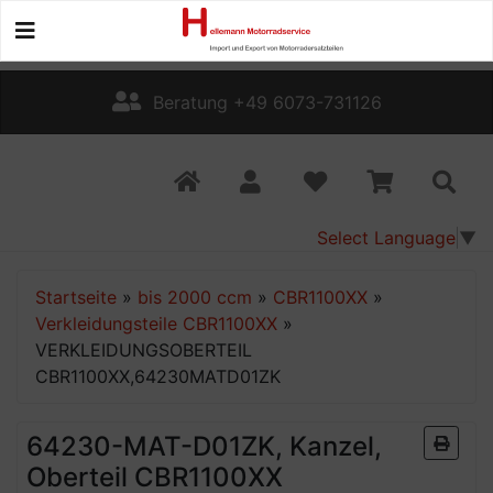
Beratung +49 6073-731126
Select Language
▼
Startseite
»
bis 2000 ccm
»
CBR1100XX
»
Verkleidungsteile CBR1100XX
»
VERKLEIDUNGSOBERTEIL
CBR1100XX,64230MATD01ZK
64230-MAT-D01ZK, Kanzel,
Oberteil CBR1100XX