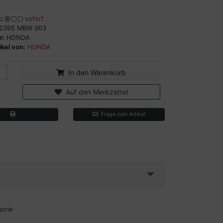
:
sofort
2395 MBW 003
r:
HONDA
kel von:
HONDA
In den Warenkorb
Auf den Merkzettel
Frage zum Artikel
orie