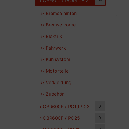
› CBF600 / PC43 08 >
›› Bremse hinten
›› Bremse vorne
›› Elektrik
›› Fahrwerk
›› Kühlsystem
›› Motorteile
›› Verkleidung
›› Zubehör
› CBR600F / PC19 / 23
› CBR600F / PC25