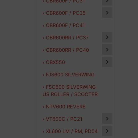
› CBR600F / PC31
› CBR600F / PC35
› CBR600F / PC41
› CBR600RR / PC37
› CBR600RR / PC40
› CBX550
› FJS600 SILVERWING
› FSC600 SILVERWING
US ROLLER / SCOOTER
› NTV600 REVERE
› VT600C / PC21
› XL600 LM / RM, PD04