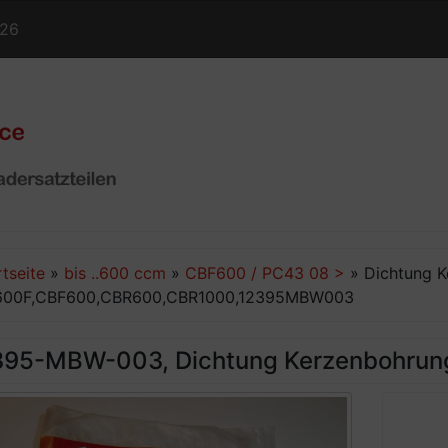
126
rtseite
»
bis ..600 ccm
»
CBF600 / PC43 08 >
»
Dichtung 
00F,CBF600,CBR600,CBR1000,12395MBW003
395-MBW-003, Dichtung Kerzenbohrun