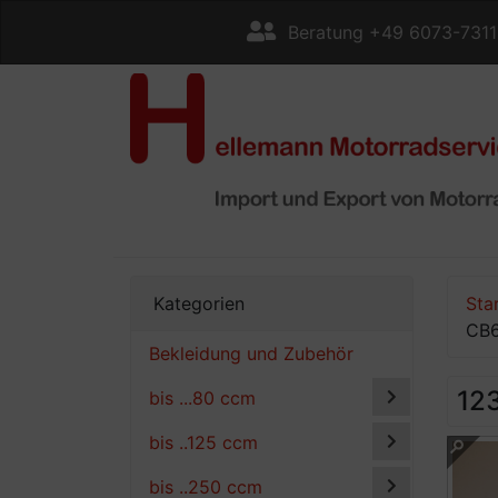
Beratung +49 6073-731
Kategorien
Sta
CB6
Bekleidung und Zubehör
12
bis ...80 ccm
bis ..125 ccm
bis ..250 ccm