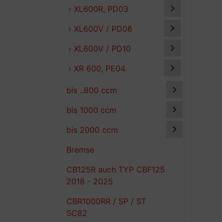
› XL600R, PD03
› XL600V / PD06
› XL600V / PD10
› XR 600, PE04
bis ..800 ccm
bis 1000 ccm
bis 2000 ccm
Bremse
CB125R auch TYP CBF125
2018 - 2025
CBR1000RR / SP / ST
SC82