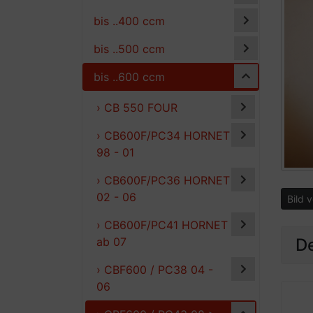
bis ..400 ccm
bis ..500 ccm
bis ..600 ccm
› CB 550 FOUR
› CB600F/PC34 HORNET
98 - 01
› CB600F/PC36 HORNET
02 - 06
Bild 
› CB600F/PC41 HORNET
De
ab 07
› CBF600 / PC38 04 -
06