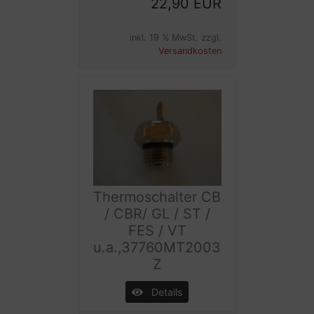
22,90 EUR
inkl. 19 % MwSt. zzgl.
Versandkosten
Thermoschalter CB
/ CBR/ GL / ST /
FES / VT
u.a.,37760MT2003
Z
Details