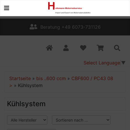
Beratung +49 6073-731126
Select Language
▼
Startseite
»
bis ..600 ccm
»
CBF600 / PC43 08
>
»
Kühlsystem
Kühlsystem