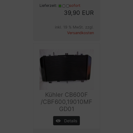
Lieferzeit:
sofort
39,90 EUR
inkl. 19 % MwSt. zzgl.
Versandkosten
Kühler CB600F
/CBF600,19010MF
GD01
Details