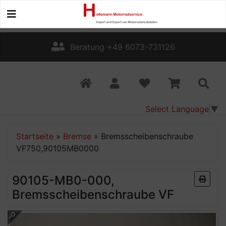
Beratung +49 6073-731126
Select Language
▼
Startseite
»
Bremse
»
Bremsscheibenschraube
VF750,90105MB0000
90105-MB0-000,
Bremsscheibenschraube VF