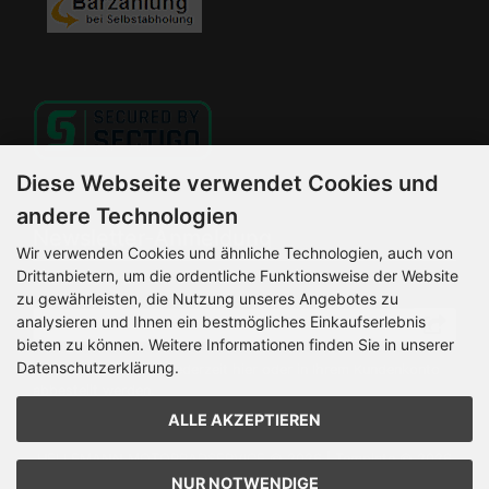
Diese Webseite verwendet Cookies und
andere Technologien
Newsletter-Anmeldung
Wir verwenden Cookies und ähnliche Technologien, auch von
Drittanbietern, um die ordentliche Funktionsweise der Website
E-Mail-Adresse:
zu gewährleisten, die Nutzung unseres Angebotes zu
analysieren und Ihnen ein bestmögliches Einkaufserlebnis
bieten zu können. Weitere Informationen finden Sie in unserer
Datenschutzerklärung.
Der Newsletter kann jederzeit hier oder in Ihrem Kundenkonto
abbestellt werden.
ALLE AKZEPTIEREN
HELLEMANN MOTORRADSERVICE © 2026 | Template © 2026
by Karl
NUR NOTWENDIGE