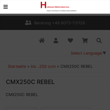
Beratung +49 6073-731126
Select Language
▼
Startseite
»
bis ..250 ccm
»
CMX250C REBEL
CMX250C REBEL
CMX250C REBEL