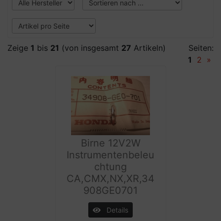
Zeige
1
bis
21
(von insgesamt
27
Artikeln)
Seiten:
1
2
»
Birne 12V2W
Instrumentenbeleu
chtung
CA,CMX,NX,XR,34
908GE0701
Details