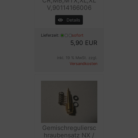
CR,MB,MTX,XL,XL
V,90114166006
Details
Lieferzeit:
sofort
5,90 EUR
inkl. 19 % MwSt. zzgl.
Versandkosten
Gemischreguliersc
hraubensatz NX /