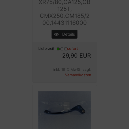
XR75/80,CA125,CB
125T,
CMX250,CM185/2
00,14431116000
Details
Lieferzeit:
sofort
29,90 EUR
inkl. 19 % MwSt. zzgl.
Versandkosten