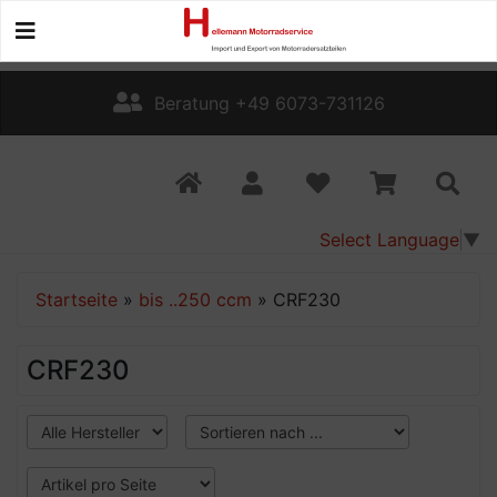
Beratung +49 6073-731126
Select Language
▼
Startseite
»
bis ..250 ccm
»
CRF230
CRF230