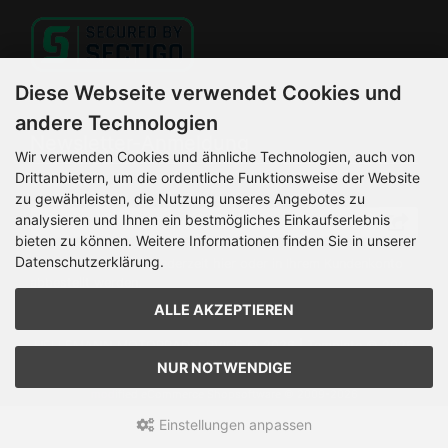
Diese Webseite verwendet Cookies und
andere Technologien
Newsletter-Anmeldung
Wir verwenden Cookies und ähnliche Technologien, auch von
Drittanbietern, um die ordentliche Funktionsweise der Website
E-Mail-Adresse:
zu gewährleisten, die Nutzung unseres Angebotes zu
analysieren und Ihnen ein bestmögliches Einkaufserlebnis
bieten zu können. Weitere Informationen finden Sie in unserer
Datenschutzerklärung.
Der Newsletter kann jederzeit hier oder in Ihrem Kundenkonto
abbestellt werden.
ALLE AKZEPTIEREN
HELLEMANN MOTORRADSERVICE © 2026 | Template © 2026
by Karl
NUR NOTWENDIGE
mod
ified eCommerce Shopsoftware © 2009-2026
Einstellungen anpassen