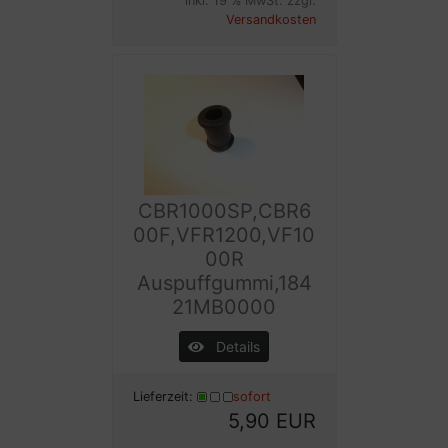
inkl. 19 % MwSt. zzgl.
Versandkosten
CBR1000SP,CBR6
00F,VFR1200,VF10
00R
Auspuffgummi,184
21MB0000
Details
Lieferzeit:
sofort
5,90 EUR