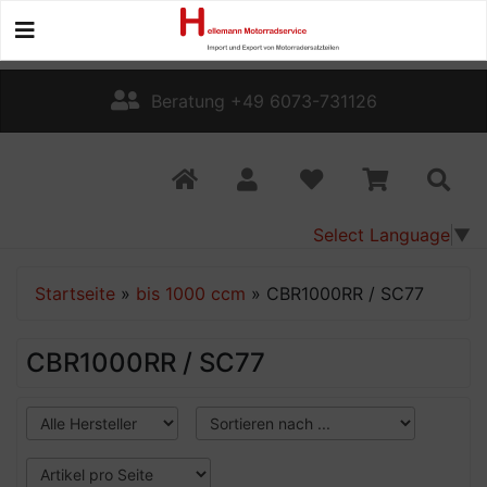
Beratung +49 6073-731126
Select Language
▼
Startseite
»
bis 1000 ccm
»
CBR1000RR / SC77
CBR1000RR / SC77