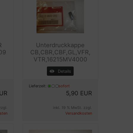
R
Unterdruckkappe
09
CB,CBR,CBF,GL,VFR,
VTR,16215MV4000
Details
Lieferzeit:
sofort
EUR
5,90 EUR
zzgl.
inkl. 19 % MwSt. zzgl.
sten
Versandkosten