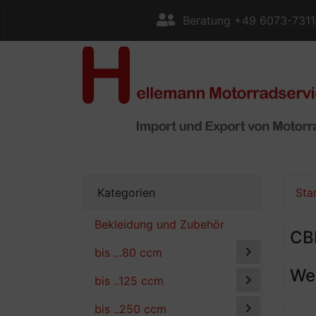
Beratung +49 6073-731
Kategorien
Sta
Bekleidung und Zubehör
CB
bis ...80 ccm
Wei
bis ..125 ccm
bis ..250 ccm