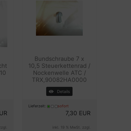
Bundschraube 7 x
cht
10,5 Steuerkettenrad /
10
Nockenwelle ATC /
TRX,90082HA0000
Details
Lieferzeit:
sofort
EUR
7,30 EUR
zzgl.
inkl. 19 % MwSt. zzgl.