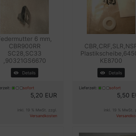
Federmutter 6 mm,
CBR900RR
CBR,CRF,SLR,NS
SC28,SC33
Plastikscheibe,645
,90321GS6670
KE8700
Details
Details
erzeit:
sofort
Lieferzeit:
sofort
5,20 EUR
5,50 
inkl. 19 % MwSt. zzgl.
inkl. 19 % MwSt. 
Versandkosten
Versandko