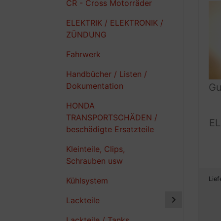
CR - Cross Motorräder
ELEKTRIK / ELEKTRONIK /
ZÜNDUNG
Fahrwerk
Handbücher / Listen /
Dokumentation
Gu
HONDA
TRANSPORTSCHÄDEN /
E
beschädigte Ersatzteile
Kleinteile, Clips,
Schrauben usw
Lief
Kühlsystem
Lackteile
Lackteile / Tanks