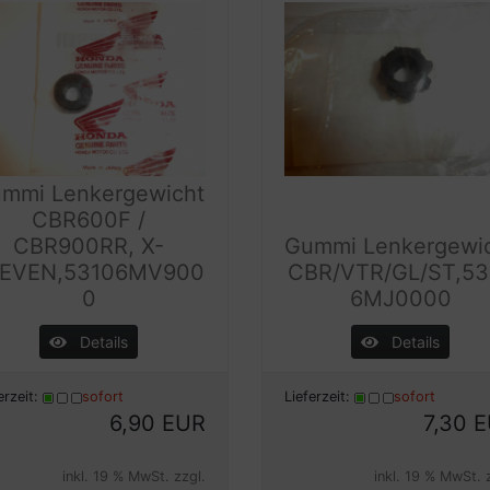
mmi Lenkergewicht
CBR600F /
CBR900RR, X-
Gummi Lenkergewi
LEVEN,53106MV900
CBR/VTR/GL/ST,53
0
6MJ0000
Details
Details
erzeit:
sofort
Lieferzeit:
sofort
6,90 EUR
7,30 
inkl. 19 % MwSt. zzgl.
inkl. 19 % MwSt. 