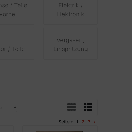
se / Teile
Elektrik /
vorne
Elektronik
Vergaser ,
or / Teile
Einspritzung
Seiten:
1
2
3
»