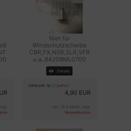
Niet für
loß
Windschutzscheibe
NT
CBR,FX,NSR,SLR,VFR
00
u.a.,64206ML0700
Details
Lieferzeit:
sofort
EUR
4,90 EUR
zzgl.
inkl. 19 % MwSt. zzgl.
sten
Versandkosten