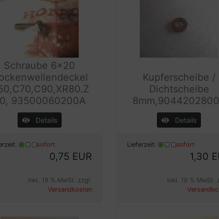
Schraube 6x20
ockenwellendeckel
Kupferscheibe /
50,C70,C90,XR80.Z
Dichtscheibe
0, 93500060200A
8mm,904420280
Details
Details
erzeit:
sofort
Lieferzeit:
sofort
0,75 EUR
1,30 
inkl. 19 % MwSt. zzgl.
inkl. 19 % MwSt. 
Versandkosten
Versandko