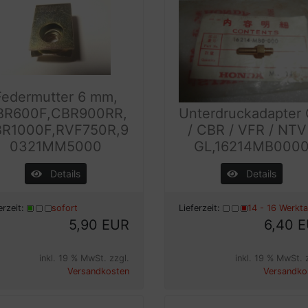
Federmutter 6 mm,
BR600F,CBR900RR,
Unterdruckadapter
R1000F,RVF750R,9
/ CBR / VFR / NTV
0321MM5000
GL,16214MB000
Details
Details
erzeit:
sofort
Lieferzeit:
14 - 16 Werkt
5,90 EUR
6,40 
inkl. 19 % MwSt. zzgl.
inkl. 19 % MwSt. 
Versandkosten
Versandko