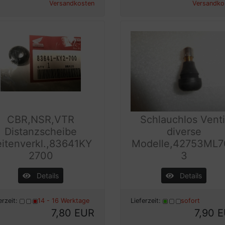
Versandkosten
Versandko
CBR,NSR,VTR
Schlauchlos Venti
Distanzscheibe
diverse
itenverkl.,83641KY
Modelle,42753ML7
2700
3
Details
Details
erzeit:
14 - 16 Werktage
Lieferzeit:
sofort
7,80 EUR
7,90 