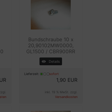
Bundschraube 10 x
20,90102MW0000,
00
GL1500 / CBR900RR
Details
Lieferzeit:
sofort
EUR
1,90 EUR
zzgl.
inkl. 19 % MwSt. zzgl.
sten
Versandkosten