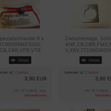
pezialschraube 6 x
Zwischenlage, Sch
17,90085MZ1000,
ANF,CB,CBR,FMX,
CB,CBR,VFR,VTR
V,XRV,77236GW00
Details
Details
erzeit:
sofort
Lieferzeit:
sofort
3,90 EUR
3,90 
inkl. 19 % MwSt. zzgl.
inkl. 19 % MwSt. 
Versandkosten
Versandko