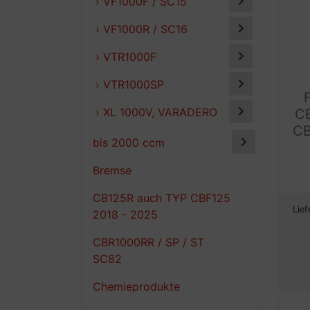
› VF1000F / SC15
› VF1000R / SC16
› VTR1000F
› VTR1000SP
› XL 1000V, VARADERO
C
CB
bis 2000 ccm
Bremse
CB125R auch TYP CBF125
Lief
2018 - 2025
CBR1000RR / SP / ST
SC82
Chemieprodukte