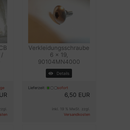
 CB
Verkleidungsschraube
 /
6 x 19,
0
90104MN4000
Details
age
Lieferzeit:
sofort
EUR
6,50 EUR
zzgl.
inkl. 19 % MwSt. zzgl.
sten
Versandkosten