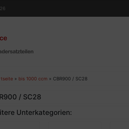
126
rtseite
»
bis 1000 ccm
»
CBR900 / SC28
R900 / SC28
tere Unterkategorien: