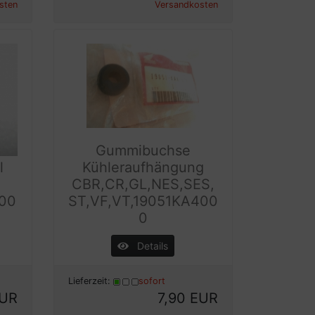
sten
Versandkosten
Gummibuchse
l
Kühleraufhängung
CBR,CR,GL,NES,SES,
00
ST,VF,VT,19051KA400
0
Details
Lieferzeit:
sofort
EUR
7,90 EUR