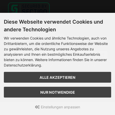
Diese Webseite verwendet Cookies und
andere Technologien
Newsletter-Anmeldung
Wir verwenden Cookies und ähnliche Technologien, auch von
Drittanbietern, um die ordentliche Funktionsweise der Website
E-Mail-Adresse:
zu gewährleisten, die Nutzung unseres Angebotes zu
analysieren und Ihnen ein bestmögliches Einkaufserlebnis
bieten zu können. Weitere Informationen finden Sie in unserer
Datenschutzerklärung.
Der Newsletter kann jederzeit hier oder in Ihrem Kundenkonto
abbestellt werden.
ALLE AKZEPTIEREN
HELLEMANN MOTORRADSERVICE © 2026 | Template © 2026
by Karl
NUR NOTWENDIGE
mod
ified eCommerce Shopsoftware © 2009-2026
Einstellungen anpassen