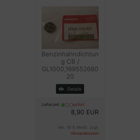
Benzinhahndichtun
g CB /
GL1000,169552680
20
Details
Lieferzeit:
sofort
8,90 EUR
inkl. 19 % MwSt. zzgl.
Versandkosten