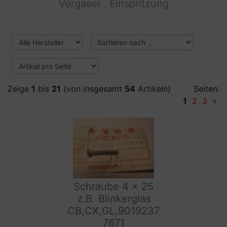
Vergaser , Einspritzung
Zeige
1
bis
21
(von insgesamt
54
Artikeln)
Seiten:
1
2
3
»
Schraube 4 x 25
z.B. Blinkerglas
CB,CX,GL,9019237
7671