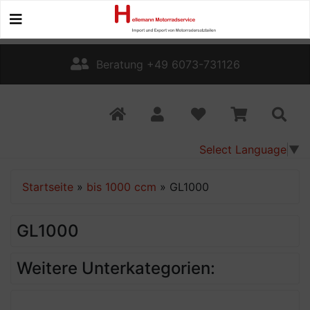
Beratung +49 6073-731126
Select Language
▼
Startseite
»
bis 1000 ccm
»
GL1000
GL1000
Weitere Unterkategorien: