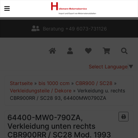
Beratung +49 6073-731126
Select Language
▼
Startseite
»
bis 1000 ccm
»
CBR900 / SC28
»
Verkleidungsteile / Dekore
»
Verkeidung u. rechts
CBR900RR / SC28 93, 64400MW0790ZA
64400-MW0-790ZA,
Verkleidung unten rechts
CBR900RR / SC28 Mod. 1993