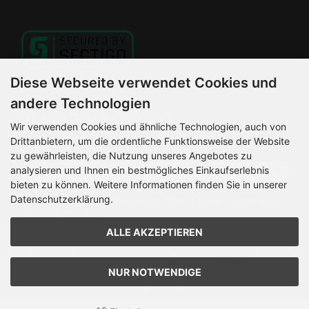
Diese Webseite verwendet Cookies und
andere Technologien
Newsletter-Anmeldung
Wir verwenden Cookies und ähnliche Technologien, auch von
Drittanbietern, um die ordentliche Funktionsweise der Website
E-Mail-Adresse:
zu gewährleisten, die Nutzung unseres Angebotes zu
analysieren und Ihnen ein bestmögliches Einkaufserlebnis
bieten zu können. Weitere Informationen finden Sie in unserer
Datenschutzerklärung.
Der Newsletter kann jederzeit hier oder in Ihrem Kundenkonto
abbestellt werden.
ALLE AKZEPTIEREN
HELLEMANN MOTORRADSERVICE © 2026 | Template © 2026
by Karl
NUR NOTWENDIGE
mod
ified eCommerce Shopsoftware © 2009-2026