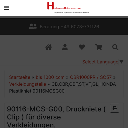
Beratung +49 6073-731126
Select Language
▼
Startseite
»
bis 1000 ccm
»
CBR1000RR / SC57
»
Verkleidungsteile
»
CB,CBR,CBF,ST,VT,GL,HONDA
Plastikniet,90116MCSG00
90116-MCS-G00, Druckniete (
Clip ) für diverse
Verkleidungen.