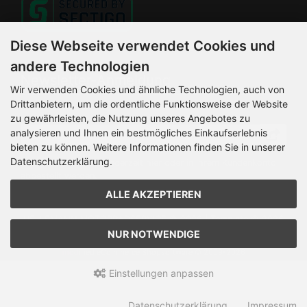
Diese Webseite verwendet Cookies und
andere Technologien
Newsletter-Anmeldung
Wir verwenden Cookies und ähnliche Technologien, auch von
Drittanbietern, um die ordentliche Funktionsweise der Website
E-Mail-Adresse:
zu gewährleisten, die Nutzung unseres Angebotes zu
analysieren und Ihnen ein bestmögliches Einkaufserlebnis
bieten zu können. Weitere Informationen finden Sie in unserer
Datenschutzerklärung.
Der Newsletter kann jederzeit hier oder in Ihrem Kundenkonto
abbestellt werden.
ALLE AKZEPTIEREN
HELLEMANN MOTORRADSERVICE © 2026 | Template © 2026
by Karl
NUR NOTWENDIGE
mod
ified eCommerce Shopsoftware © 2009-2026
Einstellungen anpassen
Datenschutzerklärung
Impressum