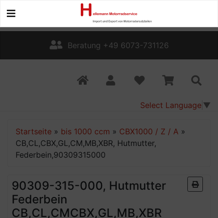
Beratung +49 6073-731126
Select Language
▼
Startseite
»
bis 1000 ccm
»
CBX1000 / Z / A
»
CB,CL,CBX,GL,CM,MB,XBR, Hutmutter,
Federbein,90309315000
90309-315-000, Hutmutter
Federbein
CB,CL,CMCBX,GL,MB,XBR