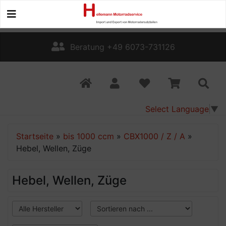
Beratung +49 6073-731126
Select Language
▼
Startseite
»
bis 1000 ccm
»
CBX1000 / Z / A
»
Hebel, Wellen, Züge
Hebel, Wellen, Züge