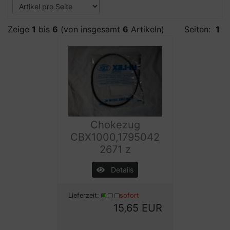
Zeige
1
bis
6
(von insgesamt
6
Artikeln)
Seiten:
1
Chokezug
CBX1000,1795042
2671 z
Details
Lieferzeit:
sofort
15,65 EUR