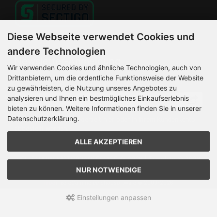
Diese Webseite verwendet Cookies und
andere Technologien
Newsletter-Anmeldung
Wir verwenden Cookies und ähnliche Technologien, auch von
Drittanbietern, um die ordentliche Funktionsweise der Website
E-Mail-Adresse:
zu gewährleisten, die Nutzung unseres Angebotes zu
analysieren und Ihnen ein bestmögliches Einkaufserlebnis
bieten zu können. Weitere Informationen finden Sie in unserer
Datenschutzerklärung.
Der Newsletter kann jederzeit hier oder in Ihrem Kundenkonto
abbestellt werden.
ALLE AKZEPTIEREN
HELLEMANN MOTORRADSERVICE © 2026 | Template © 2026
by Karl
NUR NOTWENDIGE
mod
ified eCommerce Shopsoftware © 2009-2026
Einstellungen anpassen