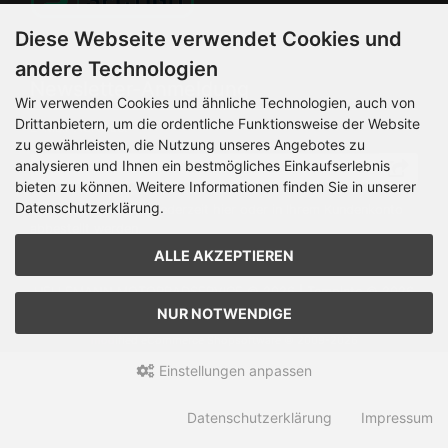
Diese Webseite verwendet Cookies und
andere Technologien
Newsletter-Anmeldung
Wir verwenden Cookies und ähnliche Technologien, auch von
Drittanbietern, um die ordentliche Funktionsweise der Website
E-Mail-Adresse:
zu gewährleisten, die Nutzung unseres Angebotes zu
analysieren und Ihnen ein bestmögliches Einkaufserlebnis
bieten zu können. Weitere Informationen finden Sie in unserer
Datenschutzerklärung.
Der Newsletter kann jederzeit hier oder in Ihrem Kundenkonto
abbestellt werden.
ALLE AKZEPTIEREN
HELLEMANN MOTORRADSERVICE © 2026 | Template © 2026
by Karl
NUR NOTWENDIGE
mod
ified eCommerce Shopsoftware © 2009-2026
Einstellungen anpassen
Datenschutzerklärung
Impressum