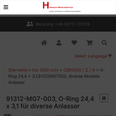
Beratung +49 6073-731126
Select Language
▼
Startseite
»
bis 1000 ccm
»
CBX1000 / Z / A
»
O-
Ring 24,4 x 3,1,91312MG7003, diverse Modelle
Anlasser
91312-MG7-003, O-Ring 24,4
x 3,1 für diverse Anlasser