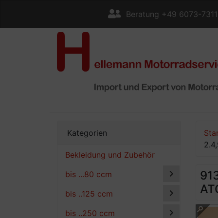
Beratung +49 6073-731
Kategorien
Sta
2.4
Bekleidung und Zubehör
91
bis ...80 ccm
AT
bis ..125 ccm
bis ..250 ccm