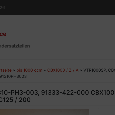
126
rtseite
»
bis 1000 ccm
»
CBX1000 / Z / A
»
VTR1000SP, CBX
,91310PH3003
310-PH3-003, 91333-422-000 CBX100
C125 / 200