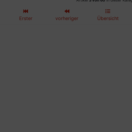
Artikel
3 von 60
in dieser Kate
Erster
vorheriger
Übersicht