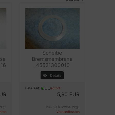
Scheibe
mse
Bremsmembrane
016
,45521300010
Details
Lieferzeit:
sofort
EUR
5,90 EUR
zzgl.
inkl. 19 % MwSt. zzgl.
sten
Versandkosten