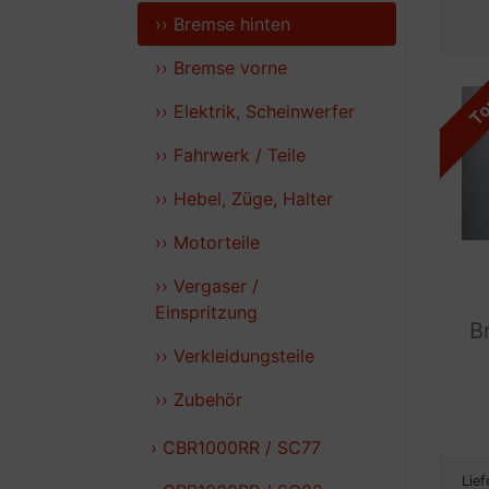
›› Bremse hinten
›› Bremse vorne
T
›› Elektrik, Scheinwerfer
›› Fahrwerk / Teile
›› Hebel, Züge, Halter
›› Motorteile
›› Vergaser /
Einspritzung
B
›› Verkleidungsteile
›› Zubehör
› CBR1000RR / SC77
Lief