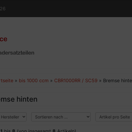
126
rtseite
»
bis 1000 ccm
»
CBR1000RR / SC59
»
Bremse hint
emse hinten
e
1
bis
8
(von insgesamt
8
Artikeln)