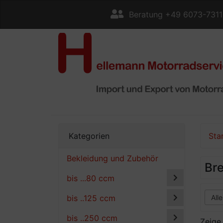
Beratung +49 6073-731
Kategorien
Sta
Bekleidung und Zubehör
Br
bis ...80 ccm
bis ..125 ccm
bis ..250 ccm
Zeig