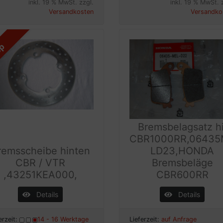
inkl. 19 % MwSt. zzgl.
inkl. 19 % MwSt. 
Versandkosten
Versandko
op
Bremsbelagsatz hi
CBR1000RR,06435
remsscheibe hinten
LD23,HONDA
CBR / VTR
Bremsbeläge
,43251KEA000,
CBR600RR
Details
Details
erzeit:
14 - 16 Werktage
Lieferzeit:
auf Anfrage