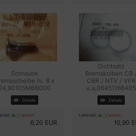
Dichtsatz
Schraube
Bremskolben CB 
remsscheibe hi. 8 x
CBR / NTV / VFR
24,90105MBB000
u.a,0645116640
Details
Details
erzeit:
sofort
Lieferzeit:
sofort
6,20 EUR
10,90 