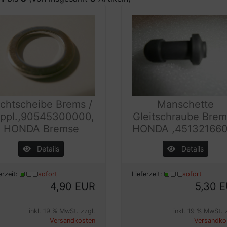
ichtscheibe Brems /
Manschette
ppl.,90545300000,
Gleitschraube Bre
HONDA Bremse
HONDA ,45132166
Details
Details
erzeit:
sofort
Lieferzeit:
sofort
4,90 EUR
5,30 
inkl. 19 % MwSt. zzgl.
inkl. 19 % MwSt. 
Versandkosten
Versandko