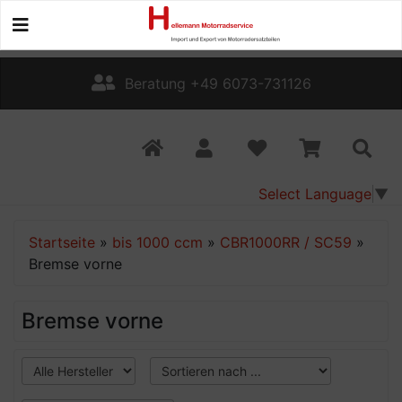
Beratung +49 6073-731126
Select Language
▼
Startseite
»
bis 1000 ccm
»
CBR1000RR / SC59
»
Bremse vorne
Bremse vorne