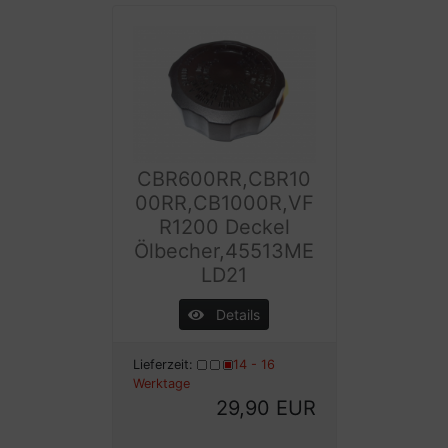
CBR600RR,CBR10
00RR,CB1000R,VF
R1200 Deckel
Ölbecher,45513ME
LD21
Details
Lieferzeit:
14 - 16
Werktage
29,90 EUR