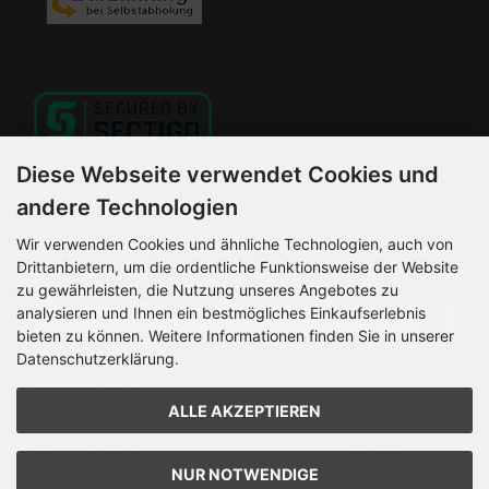
Diese Webseite verwendet Cookies und
andere Technologien
Newsletter-Anmeldung
Wir verwenden Cookies und ähnliche Technologien, auch von
Drittanbietern, um die ordentliche Funktionsweise der Website
E-Mail-Adresse:
zu gewährleisten, die Nutzung unseres Angebotes zu
analysieren und Ihnen ein bestmögliches Einkaufserlebnis
bieten zu können. Weitere Informationen finden Sie in unserer
Datenschutzerklärung.
Der Newsletter kann jederzeit hier oder in Ihrem Kundenkonto
abbestellt werden.
ALLE AKZEPTIEREN
HELLEMANN MOTORRADSERVICE © 2026 | Template © 2026
by Karl
NUR NOTWENDIGE