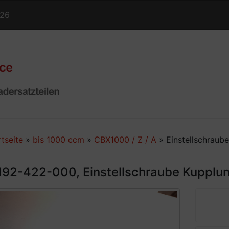
126
rtseite
»
bis 1000 ccm
»
CBX1000 / Z / A
»
Einstellschrau
192-422-000, Einstellschraube Kupplu