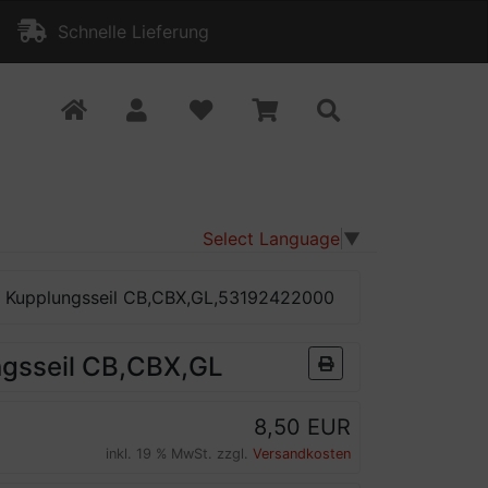
Schnelle Lieferung
Select Language
▼
be Kupplungsseil CB,CBX,GL,53192422000
ngsseil CB,CBX,GL
8,50 EUR
inkl. 19 % MwSt. zzgl.
Versandkosten