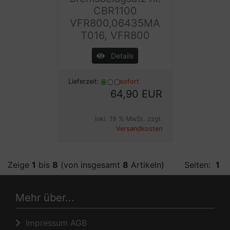
CBR1100
VFR800,06435MA
T016, VFR800
Details
Lieferzeit:
sofort
64,90 EUR
inkl. 19 % MwSt. zzgl.
Versandkosten
Zeige
1
bis
8
(von insgesamt
8
Artikeln)
Seiten:
1
Mehr über...
Impressum AGB