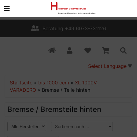
Beratung +49 6073-731126
Select Language
▼
Startseite
»
bis 1000 ccm
»
XL 1000V,
VARADERO
»
Bremse / Teile hinten
Bremse / Bremsteile hinten