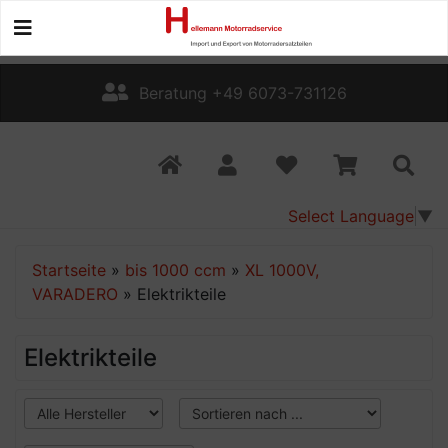
Beratung +49 6073-731126
Select Language
▼
Startseite
»
bis 1000 ccm
»
XL 1000V,
VARADERO
»
Elektrikteile
Elektrikteile