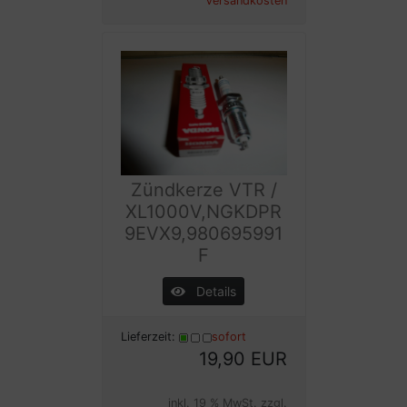
Versandkosten
Zündkerze VTR /
XL1000V,NGKDPR
9EVX9,980695991
F
Details
Lieferzeit:
sofort
19,90 EUR
inkl. 19 % MwSt. zzgl.