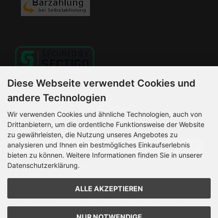
Diese Webseite verwendet Cookies und
andere Technologien
Newsletter-Anmeldung
Wir verwenden Cookies und ähnliche Technologien, auch von
Drittanbietern, um die ordentliche Funktionsweise der Website
E-Mail-Adresse:
zu gewährleisten, die Nutzung unseres Angebotes zu
analysieren und Ihnen ein bestmögliches Einkaufserlebnis
bieten zu können. Weitere Informationen finden Sie in unserer
Datenschutzerklärung.
Der Newsletter kann jederzeit hier oder in Ihrem Kundenkonto
abbestellt werden.
ALLE AKZEPTIEREN
HELLEMANN MOTORRADSERVICE © 2026 | Template © 2026
by Karl
NUR NOTWENDIGE