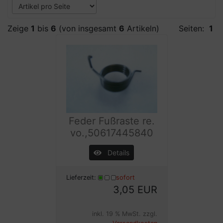
Zeige
1
bis
6
(von insgesamt
6
Artikeln)
Seiten:
1
Feder Fußraste re.
vo.,50617445840
Details
Lieferzeit:
sofort
3,05 EUR
inkl. 19 % MwSt. zzgl.