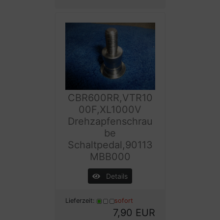
CBR600RR,VTR10
00F,XL1000V
Drehzapfenschrau
be
Schaltpedal,90113
MBB000
Details
Lieferzeit:
sofort
7,90 EUR