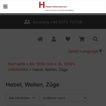
Beratung +49 6073-731126
Select Language
▼
Startseite
»
bis 1000 ccm
»
XL 1000V,
VARADERO
»
Hebel, Wellen, Züge
Hebel, Wellen, Züge