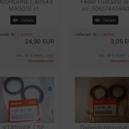
900HORNET,40543
Feder Fußraste re
MAS010 cl
vo.,5061744584
Details
Details
erzeit:
sofort
Lieferzeit:
sofort
24,90 EUR
3,05 
inkl. 19 % MwSt. zzgl.
inkl. 19 % MwSt. 
Versandkosten
Versandko
VTR1000F / SP
Gabeldichtringsat