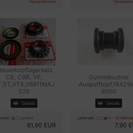
Versandkosten
Versandko
teuerkopflagersatz
CB, CBR, VF,
Gummibuchse
T,ST,VTX,06911MAJ
Auspufftopf,18421
020
6000
Details
Details
erzeit:
sofort
Lieferzeit:
14 - 16 Werkt
81,90 EUR
7,90 