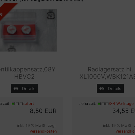
op
ntilkappensatz,08Y
Radlagersatz hi.
HBVC2
XL1000V,WBK121A
Details
Details
erzeit:
sofort
Lieferzeit:
3-4 Werktage
8,50 EUR
34,55 
inkl. 19 % MwSt. zzgl.
inkl. 19 % MwSt. 
Versandkosten
Versandko