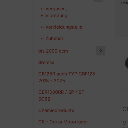
Lief
›› Vergaser ,
Einspritzung
›› Verkleidungsteile
›› Zubehör
bis 2000 ccm
Bremse
CB125R auch TYP CBF125
2018 - 2025
CBR1000RR / SP / ST
SC82
C
Chemieprodukte
CR - Cross Motorräder
V