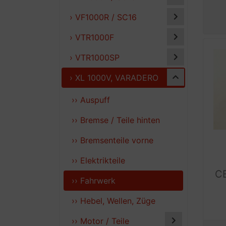
› VF1000R / SC16
› VTR1000F
› VTR1000SP
› XL 1000V, VARADERO
›› Auspuff
›› Bremse / Teile hinten
›› Bremsenteile vorne
›› Elektrikteile
C
›› Fahrwerk
›› Hebel, Wellen, Züge
›› Motor / Teile