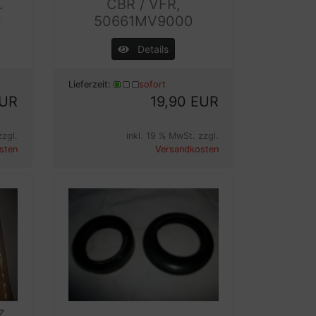
.
CBR / VFR,
0
50661MV9000
Details
Lieferzeit:
sofort
EUR
19,90 EUR
zzgl.
inkl. 19 % MwSt. zzgl.
sten
Versandkosten
z