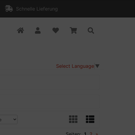
Schnelle Lieferung
Select Language
▼
Seiten:
1
2
»