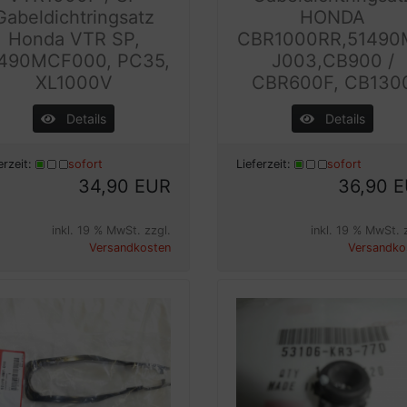
Gabeldichtringsatz
HONDA
Honda VTR SP,
CBR1000RR,51490
490MCF000, PC35,
J003,CB900 /
XL1000V
CBR600F, CB130
Details
Details
erzeit:
sofort
Lieferzeit:
sofort
34,90 EUR
36,90 
inkl. 19 % MwSt. zzgl.
inkl. 19 % MwSt. 
Versandkosten
Versandko