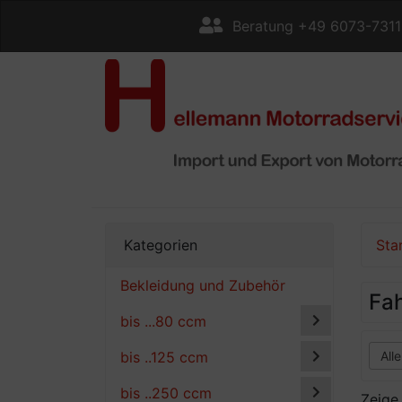
Beratung +49 6073-731
Kategorien
Sta
Bekleidung und Zubehör
Fah
bis ...80 ccm
bis ..125 ccm
bis ..250 ccm
Zeig