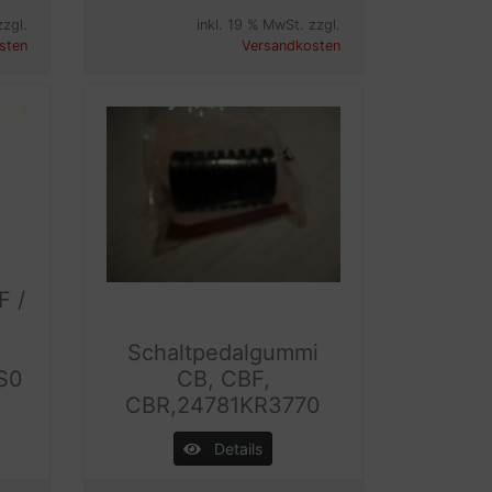
zzgl.
inkl. 19 % MwSt. zzgl.
sten
Versandkosten
F /
Schaltpedalgummi
S0
CB, CBF,
CBR,24781KR3770
Details