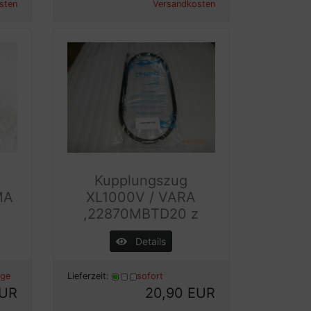
sten
Versandkosten
Kupplungszug
MA
XL1000V / VARA
,22870MBTD20 z
Details
age
Lieferzeit:
sofort
EUR
20,90 EUR