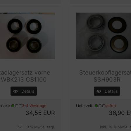
Radlagersatz vorne
Steuerkopflagersa
WBK213 CB1100
SSH903R
Details
Details
erzeit:
3-4 Werktage
Lieferzeit:
sofort
34,55 EUR
36,90 
inkl. 19 % MwSt. zzgl.
inkl. 19 % MwSt. 