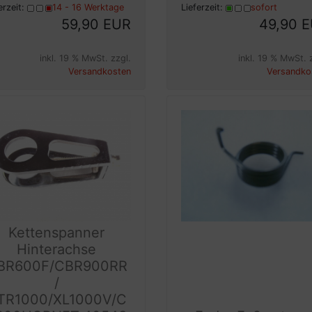
erzeit:
14 - 16 Werktage
Lieferzeit:
sofort
59,90 EUR
49,90 
inkl. 19 % MwSt. zzgl.
inkl. 19 % MwSt. 
Versandkosten
Versandko
Kettenspanner
Hinterachse
BR600F/CBR900RR
/
TR1000/XL1000V/C