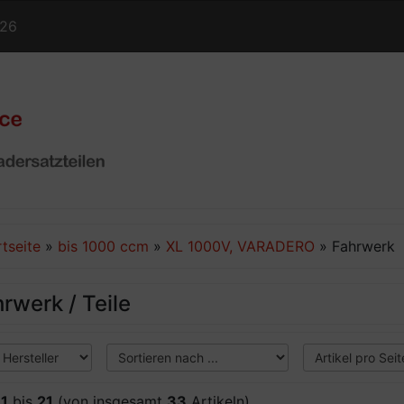
126
rtseite
»
bis 1000 ccm
»
XL 1000V, VARADERO
»
Fahrwerk
rwerk / Teile
e
1
bis
21
(von insgesamt
33
Artikeln)