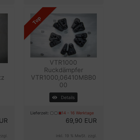
Top
VTR1000
Ruckdämpfer
tz
VTR1000,06410MBB0
00
Details
Lieferzeit:
14 - 16 Werktage
EUR
69,90 EUR
zzgl.
inkl. 19 % MwSt. zzgl.