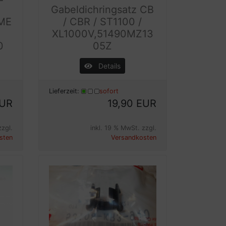
Gabeldichringsatz CB
ME
/ CBR / ST1100 /
XL1000V,51490MZ13
0
05Z
Details
Lieferzeit:
sofort
EUR
19,90 EUR
zzgl.
inkl. 19 % MwSt. zzgl.
sten
Versandkosten