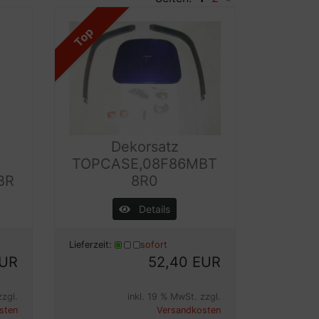
Top
Dekorsatz
TOPCASE,08F86MBT
BR
8R0
Details
Lieferzeit:
sofort
EUR
52,40 EUR
zzgl.
inkl. 19 % MwSt. zzgl.
sten
Versandkosten