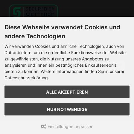
Diese Webseite verwendet Cookies und
andere Technologien
Newsletter-Anmeldung
Wir verwenden Cookies und ähnliche Technologien, auch von
Drittanbietern, um die ordentliche Funktionsweise der Website
E-Mail-Adresse:
zu gewährleisten, die Nutzung unseres Angebotes zu
analysieren und Ihnen ein bestmögliches Einkaufserlebnis
bieten zu können. Weitere Informationen finden Sie in unserer
Datenschutzerklärung.
Der Newsletter kann jederzeit hier oder in Ihrem Kundenkonto
abbestellt werden.
ALLE AKZEPTIEREN
HELLEMANN MOTORRADSERVICE © 2026 | Template © 2026
by Karl
NUR NOTWENDIGE
mod
ified eCommerce Shopsoftware © 2009-2026
Einstellungen anpassen