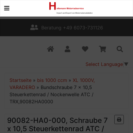
Beratung +49 6073-731126
Select Language
▼
Startseite
»
bis 1000 ccm
»
XL 1000V,
VARADERO
»
Bundschraube 7 x 10,5
Steuerkettenrad / Nockenwelle ATC /
TRX,90082HA0000
90082-HA0-000, Schraube 7
x 10,5 Steuerkettenrad ATC /