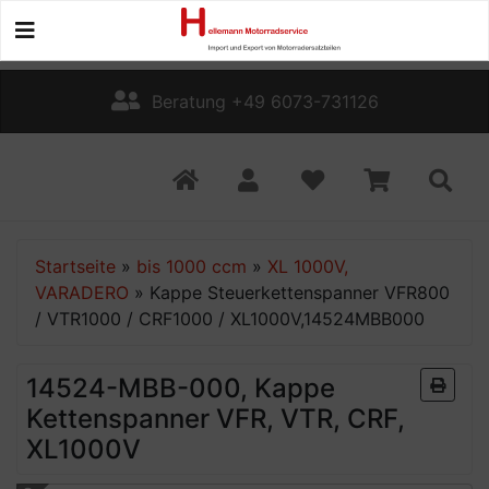
Beratung +49 6073-731126
Startseite
»
bis 1000 ccm
»
XL 1000V,
VARADERO
»
Kappe Steuerkettenspanner VFR800
/ VTR1000 / CRF1000 / XL1000V,14524MBB000
14524-MBB-000, Kappe
Kettenspanner VFR, VTR, CRF,
XL1000V