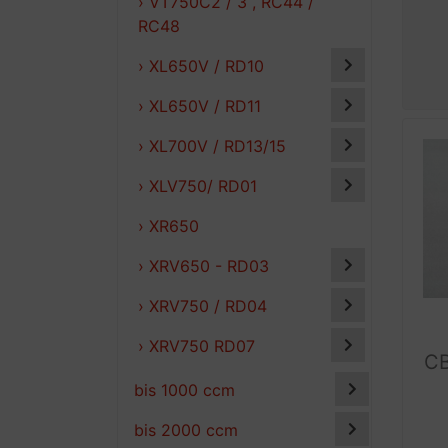
› VT750C2 / 3 , RC44 /
RC48
› XL650V / RD10
› XL650V / RD11
› XL700V / RD13/15
› XLV750/ RD01
› XR650
› XRV650 - RD03
› XRV750 / RD04
› XRV750 RD07
C
bis 1000 ccm
bis 2000 ccm