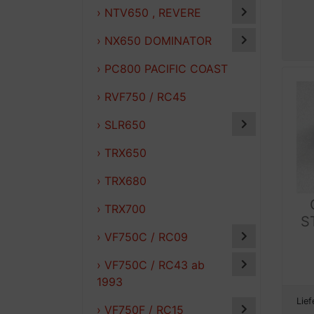
› NTV650 , REVERE
› NX650 DOMINATOR
› PC800 PACIFIC COAST
› RVF750 / RC45
› SLR650
› TRX650
› TRX680
› TRX700
S
› VF750C / RC09
› VF750C / RC43 ab
1993
Lief
› VF750F / RC15