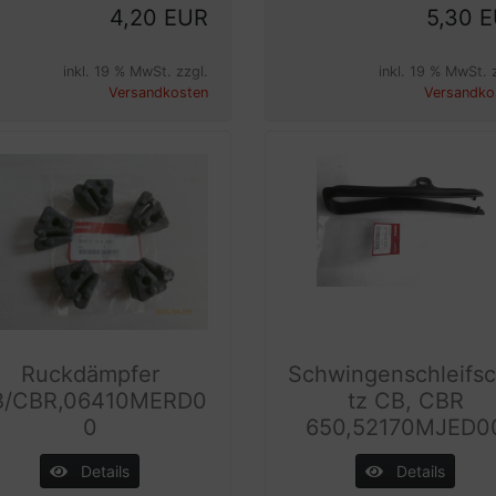
4,20 EUR
5,30 
inkl. 19 % MwSt. zzgl.
inkl. 19 % MwSt. 
Versandkosten
Versandko
Ruckdämpfer
Schwingenschleifs
B/CBR,06410MERD0
tz CB, CBR
0
650,52170MJED0
Details
Details