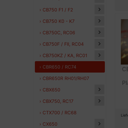
› CB750 F1 / F2
› CB750 K0 - K7
› CB750C, RC06
› CB750F / FII, RC04
› CB750KZ / KA, RC01
› CBR650 / RC74
C
› CBR650R RH01/RH07
Pl
› CBX650
› CBX750, RC17
› CTX700 / RC68
Lief
› CX650