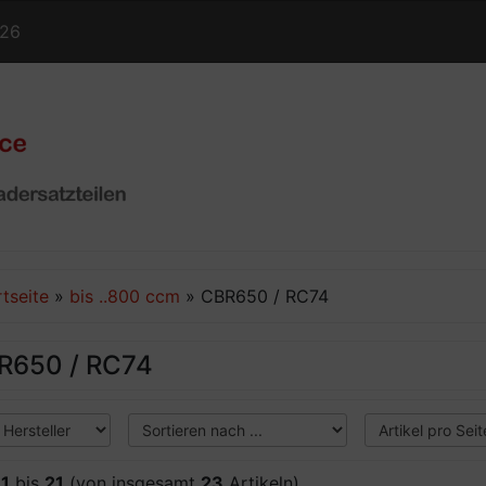
126
rtseite
»
bis ..800 ccm
»
CBR650 / RC74
R650 / RC74
e
1
bis
21
(von insgesamt
23
Artikeln)