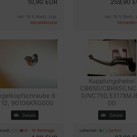
10,90 EUR
259,90 
inkl. 19 % MwSt. zzgl.
inkl. 19 % MwSt. 
Versandkosten
Versandko
Kupplungshebel
CB650/CBR650,NC
egelkopfschraube 6
0/NC750,53178MJ
 12, 90106KRG000
00
Details
Details
erzeit:
14 - 16 Werktage
Lieferzeit:
sofort