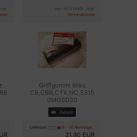
zzgl.
inkl. 19 % MwSt. zzgl.
sten
Versandkosten
z
Griffgummi links
R6
CB,CBR,CTX,NC,5315
0MGSD30
Details
Lieferzeit:
14 - 16 Werktage
EUR
21,90 EUR