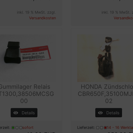
inkl. 19 % MwSt. zzgl.
inkl. 19 % MwSt. 
Versandkosten
Versandko
Gummilager Relais
HONDA Zündschl
T1300,38506MCSG
CBR650F,35100MJ
00
02
Details
Details
erzeit:
sofort
Lieferzeit:
14 - 16 Werkt