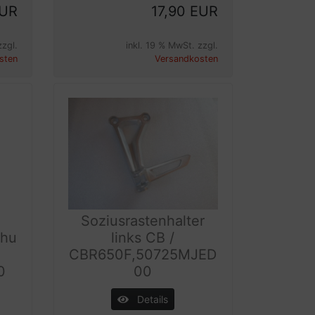
EUR
17,90 EUR
zzgl.
inkl. 19 % MwSt. zzgl.
sten
Versandkosten
Soziusrastenhalter
chu
links CB /
CBR650F,50725MJED
0
00
Details