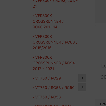
› VFR800F / RC93, 2017-
21
› VFR800X
CROSSRUNNER /
RC60,2011-14
› VFR800X
CROSSRUNNER / RC80 ,
2015/2016
› VFR800X
CROSSRUNNER / RC94,
L
2017 - 2021
C
› VT750 / RC29
› VT750 / RC53 / RC50
› VT750 / RC58
Lief