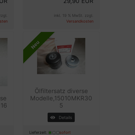
EUR
29,90 EUR
zzgl.
inkl. 19 % MwSt. zzgl.
sten
Versandkosten
Neu
Ölfiltersatz diverse
mse
Modelle,15010MKR30
016
5
Details
Lieferzeit:
sofort