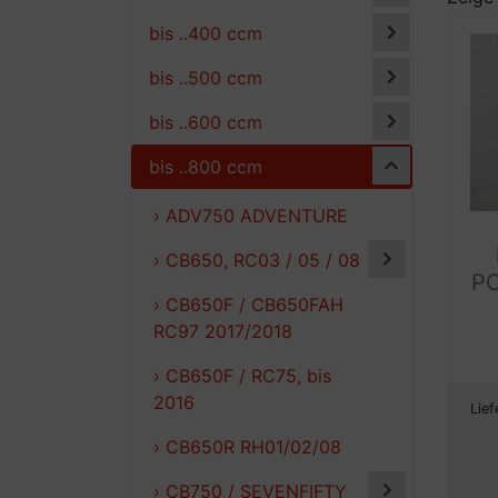
bis ..400 ccm
bis ..500 ccm
bis ..600 ccm
bis ..800 ccm
› ADV750 ADVENTURE
› CB650, RC03 / 05 / 08
PC
› CB650F / CB650FAH
RC97 2017/2018
› CB650F / RC75, bis
2016
Lief
› CB650R RH01/02/08
› CB750 / SEVENFIFTY