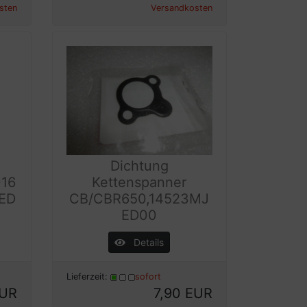
sten
Versandkosten
Dichtung
016
Kettenspanner
JED
CB/CBR650,14523MJ
ED00
Details
Lieferzeit:
sofort
EUR
7,90 EUR