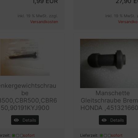
1,99 EUR
27,90 
inkl. 19 % MwSt. zzgl.
inkl. 19 % MwSt. 
Versandkosten
Versandko
enkergewichtschrau
be
Manschette
B500,CBR500,CBR6
Gleitschraube Bre
50,90191KYJ900
HONDA ,45132166
Details
Details
erzeit:
sofort
Lieferzeit:
sofort