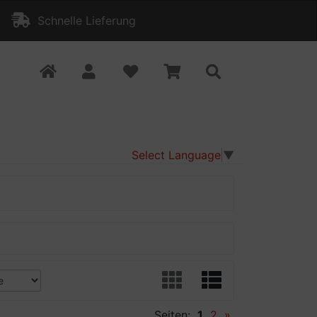
Schnelle Lieferung
Select Language
▼
Seiten:
1
2
»