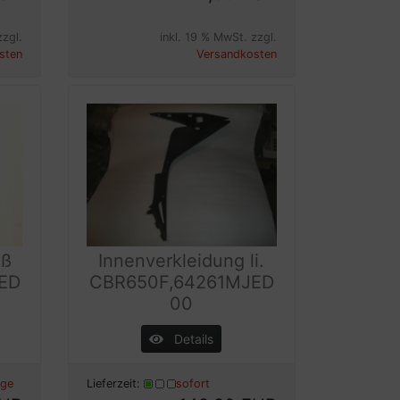
zzgl.
inkl. 19 % MwSt. zzgl.
sten
Versandkosten
oß
Innenverkleidung li.
ED
CBR650F,64261MJED
00
Details
age
Lieferzeit:
sofort