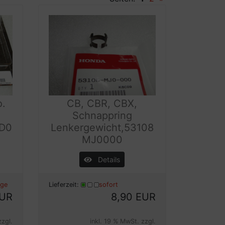
o.
CB, CBR, CBX,
Schnappring
D0
Lenkergewicht,53108
MJ0000
Details
age
Lieferzeit:
sofort
EUR
8,90 EUR
zzgl.
inkl. 19 % MwSt. zzgl.