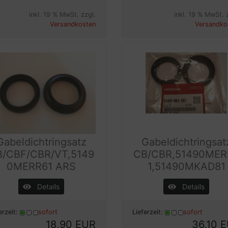
inkl. 19 % MwSt. zzgl.
inkl. 19 % MwSt. 
Versandkosten
Versandko
Gabeldichtringsatz
Gabeldichtringsat
B/CBF/CBR/VT,5149
CB/CBR,51490MER
0MERR61 ARS
1,51490MKAD81
Details
Details
erzeit:
sofort
Lieferzeit:
sofort
18,90 EUR
36,10 