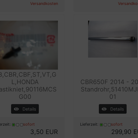
Versandkosten
Versandko
B,CBR,CBF,ST,VT,G
L,HONDA
CBR650F 2014 - 2
astikniet,90116MCS
Standrohr,51410M
G00
01
Details
Details
erzeit:
sofort
Lieferzeit:
sofort
3,50 EUR
299,90 