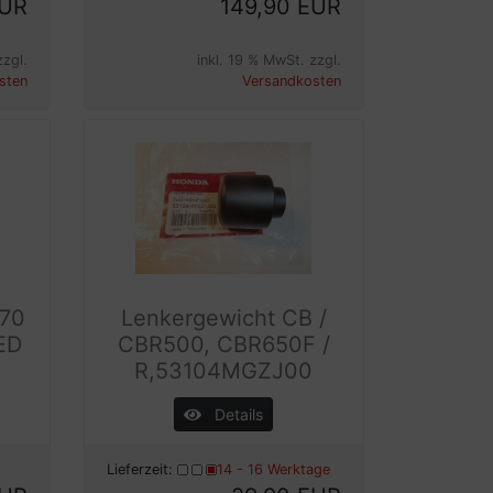
EUR
149,90 EUR
zzgl.
inkl. 19 % MwSt. zzgl.
sten
Versandkosten
70
Lenkergewicht CB /
ED
CBR500, CBR650F /
R,53104MGZJ00
Details
Lieferzeit:
14 - 16 Werktage