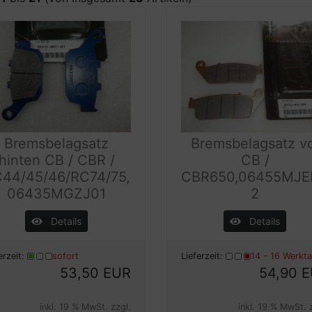
Bremsbelagsatz
Bremsbelagsatz v
hinten CB / CBR /
CB /
44/45/46/RC74/75,
CBR650,06455MJE
06435MGZJ01
2
Details
Details
erzeit:
sofort
Lieferzeit:
14 - 16 Werkt
53,50 EUR
54,90 
inkl. 19 % MwSt. zzgl.
inkl. 19 % MwSt. 