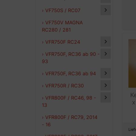
› VF750S / RC07
› VF750V MAGNA
RC280 / 281
› VFR750F RC24
› VFR750F, RC36 ab 90 -
93
› VFR750F, RC36 ab 94
› VFR750R / RC30
K
› VFR800F / RC46, 98 -
x
13
› VFR800F / RC79, 2014
- 16
Lief