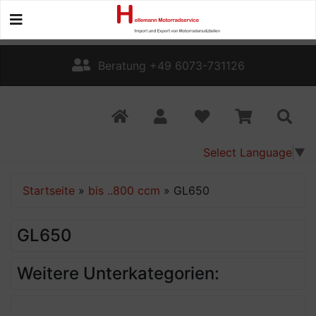
Beratung +49 6073-731126
Select Language
▼
Startseite
»
bis ..800 ccm
»
GL650
GL650
Weitere Unterkategorien: