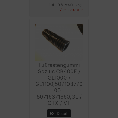
inkl. 19 % MwSt. zzgl.
Versandkosten
Fußrastengummi
Sozius CB400F /
GL1000 /
GL1100,507103770
00 ,
50716371660,GL /
CTX / VT
Details