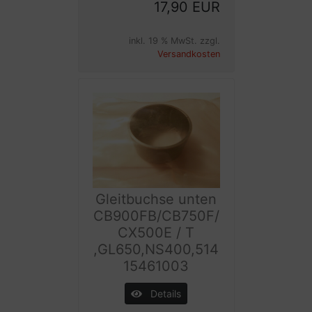
17,90 EUR
inkl. 19 % MwSt. zzgl.
Versandkosten
Gleitbuchse unten
CB900FB/CB750F/
CX500E / T
,GL650,NS400,514
15461003
Details