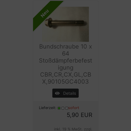
Neu
Bundschraube 10 x
64
Stoßdämpferbefest
igung
CBR,CR,CX,GL,CB
X,90105GC4003
Details
Lieferzeit:
sofort
5,90 EUR
inkl. 19 % MwSt. zzgl.