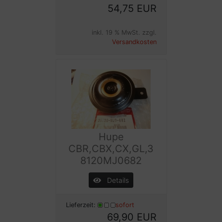
54,75 EUR
inkl. 19 % MwSt. zzgl.
Versandkosten
Hupe
CBR,CBX,CX,GL,3
8120MJ0682
Details
Lieferzeit:
sofort
69,90 EUR