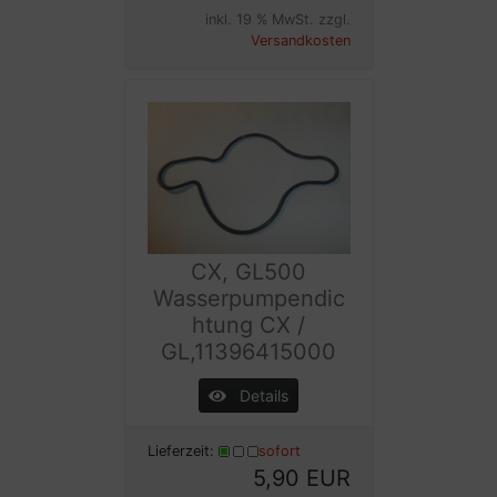
inkl. 19 % MwSt. zzgl.
Versandkosten
CX, GL500
Wasserpumpendic
htung CX /
GL,11396415000
Details
Lieferzeit:
sofort
5,90 EUR