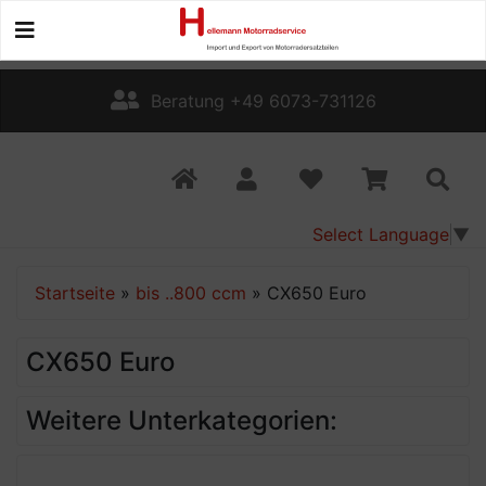
Beratung +49 6073-731126
Select Language
▼
Startseite
»
bis ..800 ccm
»
CX650 Euro
CX650 Euro
Weitere Unterkategorien: