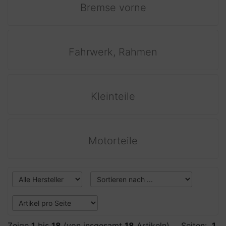
Bremse vorne
Fahrwerk, Rahmen
Kleinteile
Motorteile
Zeige
1
bis
18
(von insgesamt
18
Artikeln)
Seiten:
1