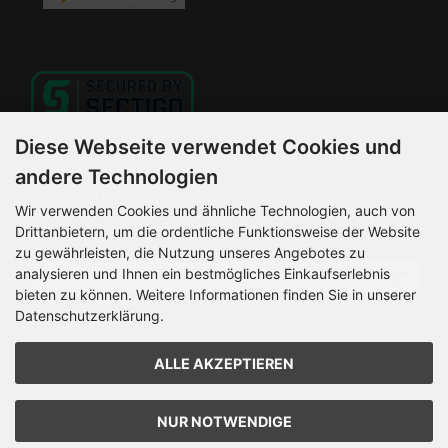
Diese Webseite verwendet Cookies und
andere Technologien
Newsletter-Anmeldung
Wir verwenden Cookies und ähnliche Technologien, auch von
Drittanbietern, um die ordentliche Funktionsweise der Website
E-Mail-Adresse:
zu gewährleisten, die Nutzung unseres Angebotes zu
analysieren und Ihnen ein bestmögliches Einkaufserlebnis
bieten zu können. Weitere Informationen finden Sie in unserer
Datenschutzerklärung.
Der Newsletter kann jederzeit hier oder in Ihrem Kundenkonto
abbestellt werden.
ALLE AKZEPTIEREN
HELLEMANN MOTORRADSERVICE © 2026 | Template © 2026
by Karl
NUR NOTWENDIGE