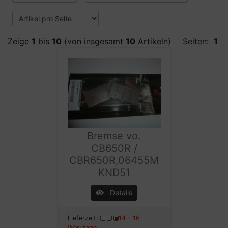
Zeige
1
bis
10
(von insgesamt
10
Artikeln)
Seiten:
1
Bremse vo.
CB650R /
CBR650R,06455M
KND51
Details
Lieferzeit:
14 - 16
Werktage