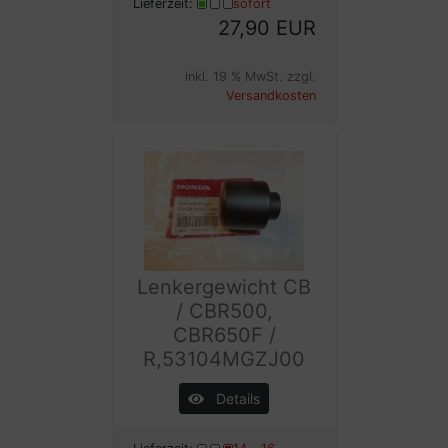
Lieferzeit:
sofort
27,90 EUR
inkl. 19 % MwSt. zzgl.
Versandkosten
Lenkergewicht CB
/ CBR500,
CBR650F /
R,53104MGZJ00
Details