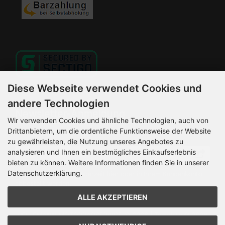
Diese Webseite verwendet Cookies und
andere Technologien
Newsletter-Anmeldung
Wir verwenden Cookies und ähnliche Technologien, auch von
Drittanbietern, um die ordentliche Funktionsweise der Website
E-Mail-Adresse:
zu gewährleisten, die Nutzung unseres Angebotes zu
analysieren und Ihnen ein bestmögliches Einkaufserlebnis
bieten zu können. Weitere Informationen finden Sie in unserer
Datenschutzerklärung.
Der Newsletter kann jederzeit hier oder in Ihrem Kundenkonto
abbestellt werden.
ALLE AKZEPTIEREN
HELLEMANN MOTORRADSERVICE © 2026 | Template © 2026
by Karl