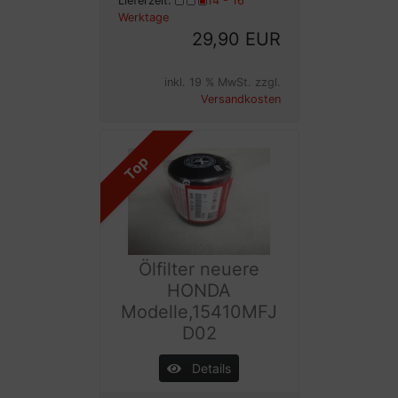
Lieferzeit:
14 - 16
Werktage
29,90 EUR
inkl. 19 % MwSt. zzgl.
Versandkosten
Top
Ölfilter neuere
HONDA
Modelle,15410MFJ
D02
Details