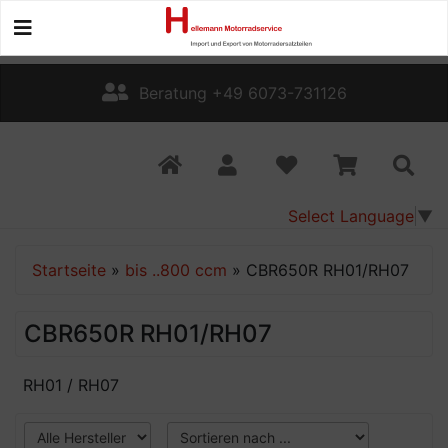
Beratung +49 6073-731126
Select Language
▼
Startseite
»
bis ..800 ccm
»
CBR650R RH01/RH07
CBR650R RH01/RH07
RH01 / RH07