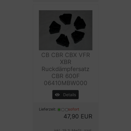
CB CBR CBX VFR
XBR
Ruckdämpfersatz
CBR 600F
06410MBW000
Details
Lieferzeit:
sofort
47,90 EUR
inkl. 19 % MwSt. zzgl.