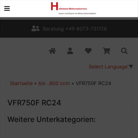
Beratung +49 6073-731126
Select Language
▼
Startseite
»
bis ..800 ccm
»
VFR750F RC24
VFR750F RC24
Weitere Unterkategorien: