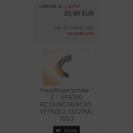
Lieferzeit:
sofort
25,90 EUR
inkl. 19 % MwSt. zzgl.
Versandkosten
Hauptlagerschale "
E " VFR750
RC24/RC36/RC45,
VF750C2,13327ML
7003
Details