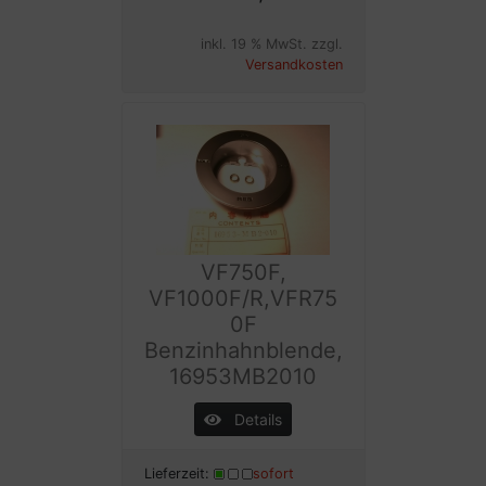
inkl. 19 % MwSt. zzgl.
Versandkosten
VF750F,
VF1000F/R,VFR75
0F
Benzinhahnblende,
16953MB2010
Details
Lieferzeit:
sofort