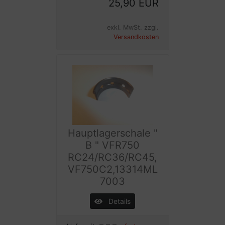
25,90 EUR
exkl. MwSt. zzgl.
Versandkosten
Hauptlagerschale "
B " VFR750
RC24/RC36/RC45,
VF750C2,13314ML
7003
Details