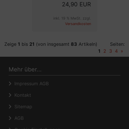
24,90 EUR
inkl. 19 % MwSt. zzgl.
Versandkosten
Zeige
1
bis
21
(von insgesamt
83
Artikeln)
Seiten:
1
2
3
4
»
Mehr über...
Impressum AGB
Kontakt
Sitemap
AGB