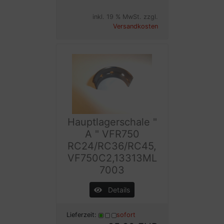
inkl. 19 % MwSt. zzgl.
Versandkosten
Hauptlagerschale "
A " VFR750
RC24/RC36/RC45,
VF750C2,13313ML
7003
Details
Lieferzeit:
sofort