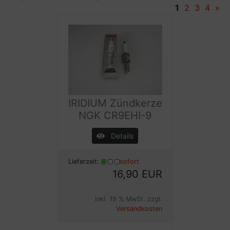
1
2
3
4
»
IRIDIUM Zündkerze
NGK CR9EHI-9
Details
Lieferzeit:
sofort
16,90 EUR
inkl. 19 % MwSt. zzgl.
Versandkosten