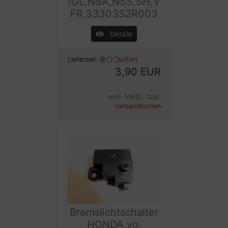
)GL,NSA,NSS,SH,V
FR,33303S2R003
Details
Lieferzeit:
sofort
3,90 EUR
exkl. MwSt. zzgl.
Versandkosten
Bremslichtschalter
HONDA vo.