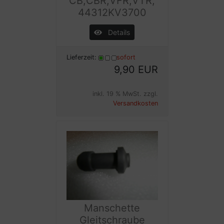
CB,CBR,VFR,VTR,
44312KV3700
Details
Lieferzeit:
sofort
9,90 EUR
inkl. 19 % MwSt. zzgl.
Versandkosten
Manschette
Gleitschraube