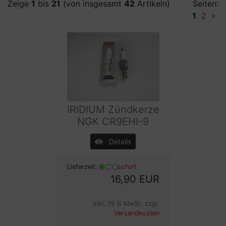
Zeige
1
bis
21
(von insgesamt
42
Artikeln)
Seiten:
1
2
»
IRIDIUM Zündkerze
NGK CR9EHI-9
Details
Lieferzeit:
sofort
16,90 EUR
inkl. 19 % MwSt. zzgl.
Versandkosten