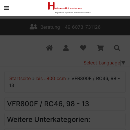
Beratung +49 6073-731126
Select Language
▼
Startseite
»
bis ..800 ccm
»
VFR800F / RC46, 98 -
13
VFR800F / RC46, 98 - 13
Weitere Unterkategorien: