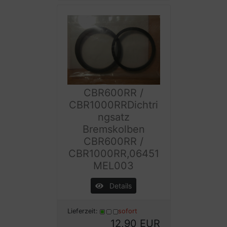
CBR600RR /
CBR1000RRDichtri
ngsatz
Bremskolben
CBR600RR /
CBR1000RR,06451
MEL003
Details
Lieferzeit:
sofort
12,90 EUR