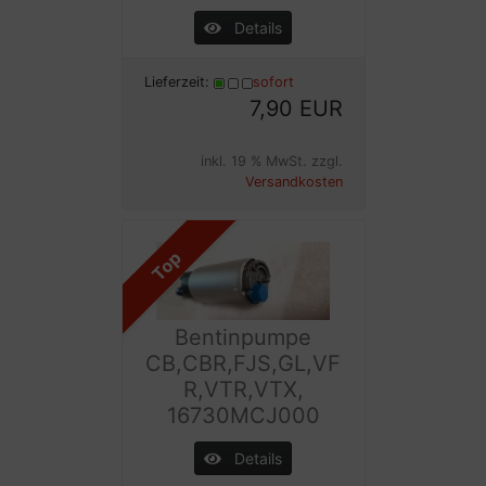
Details
Lieferzeit:
sofort
7,90 EUR
inkl. 19 % MwSt. zzgl.
Versandkosten
Top
Bentinpumpe
CB,CBR,FJS,GL,VF
R,VTR,VTX,
16730MCJ000
Details