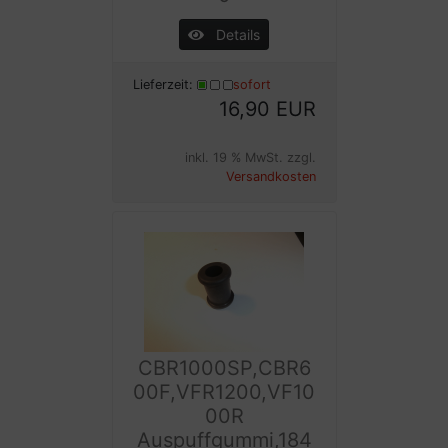
Details
Lieferzeit:
sofort
16,90 EUR
inkl. 19 % MwSt. zzgl.
Versandkosten
CBR1000SP,CBR6
00F,VFR1200,VF10
00R
Auspuffgummi,184