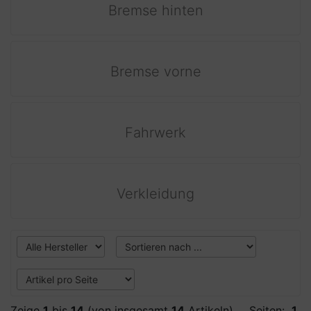
Bremse hinten
Bremse vorne
Fahrwerk
Verkleidung
Zeige
1
bis
14
(von insgesamt
14
Artikeln)
Seiten:
1