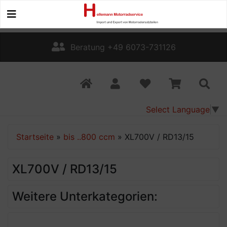
Beratung +49 6073-731126
Select Language
▼
Startseite
»
bis ..800 ccm
»
XL700V / RD13/15
XL700V / RD13/15
Weitere Unterkategorien: