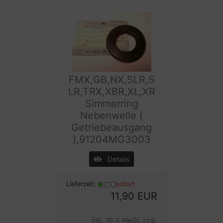
FMX,GB,NX,SLR,S
LR,TRX,XBR,XL,XR
Simmerring
Nebenwelle (
Getriebeausgang
),91204MG3003
Details
Lieferzeit:
sofort
11,90 EUR
inkl. 19 % MwSt. zzgl.