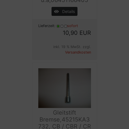
u.a,06451166405
Details
Lieferzeit:
sofort
10,90 EUR
inkl. 19 % MwSt. zzgl.
Versandkosten
Gleitstift
Bremse,45215KA3
732, CB / CBR / CR