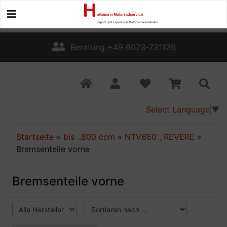
Beratung +49 6073-731126
Select Language
▼
Startseite
»
bis ..800 ccm
»
NTV650 , REVERE
»
Bremsenteile vorne
Bremsenteile vorne