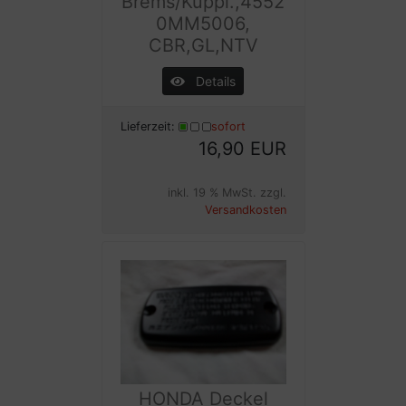
Brems/Kuppl.,4552
0MM5006,
CBR,GL,NTV
Details
Lieferzeit:
sofort
16,90 EUR
inkl. 19 % MwSt. zzgl.
Versandkosten
HONDA Deckel