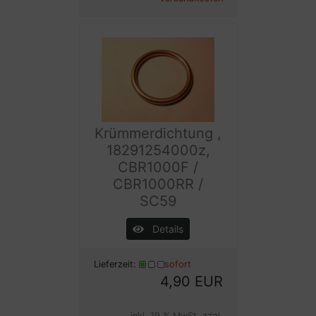
Krümmerdichtung ,
18291254000z,
CBR1000F /
CBR1000RR /
SC59
Details
Lieferzeit:
sofort
4,90 EUR
inkl. 19 % MwSt. zzgl.