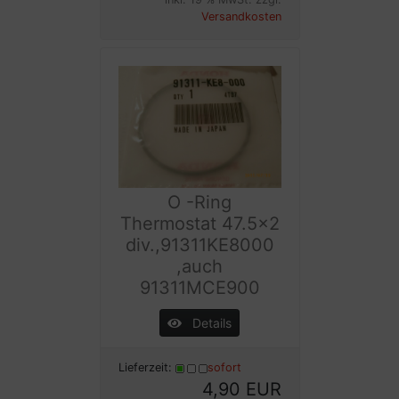
Versandkosten
O -Ring
Thermostat 47.5x2
div.,91311KE8000
,auch
91311MCE900
Details
Lieferzeit:
sofort
4,90 EUR