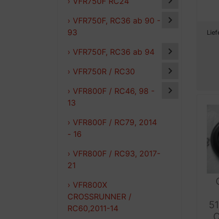
› VFR750F RC24
› VFR750F, RC36 ab 90 -
93
Lief
› VFR750F, RC36 ab 94
› VFR750R / RC30
› VFR800F / RC46, 98 -
13
› VFR800F / RC79, 2014
- 16
› VFR800F / RC93, 2017-
21
› VFR800X
CROSSRUNNER /
5
RC60,2011-14
C