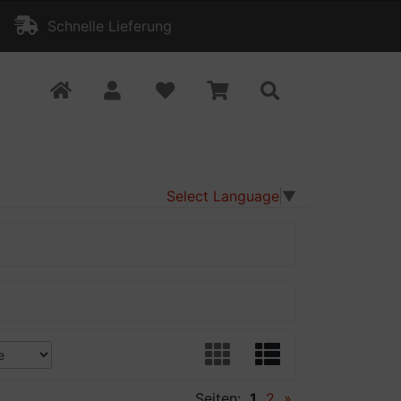
Schnelle Lieferung
Select Language
▼
Seiten:
1
2
»