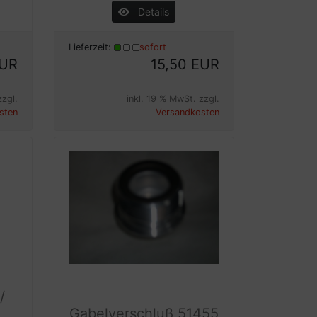
Details
Lieferzeit:
sofort
EUR
15,50 EUR
zzgl.
inkl. 19 % MwSt. zzgl.
sten
Versandkosten
/
Gabelverschluß,51455