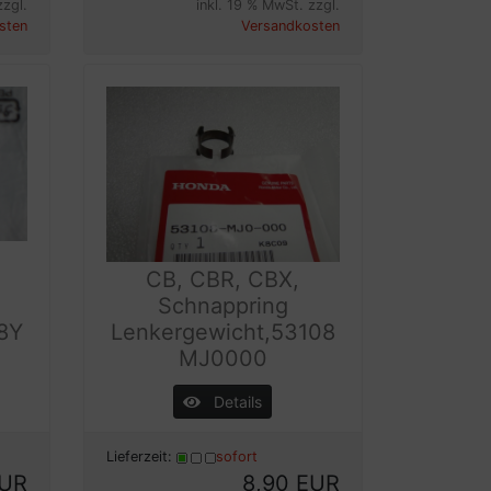
zzgl.
inkl. 19 % MwSt. zzgl.
sten
Versandkosten
CB, CBR, CBX,
Schnappring
08Y
Lenkergewicht,53108
MJ0000
Details
Lieferzeit:
sofort
EUR
8,90 EUR