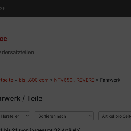
126
rtseite
»
bis ..800 ccm
»
NTV650 , REVERE
»
Fahrwerk
rwerk / Teile
e
1
bis
21
(von insgesamt
32
Artikeln)