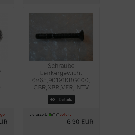
Schraube
/
Lenkergewicht
6x65,90191KBG000,
0
CBR,XBR,VFR, NTV
Details
age
Lieferzeit:
sofort
EUR
6,90 EUR