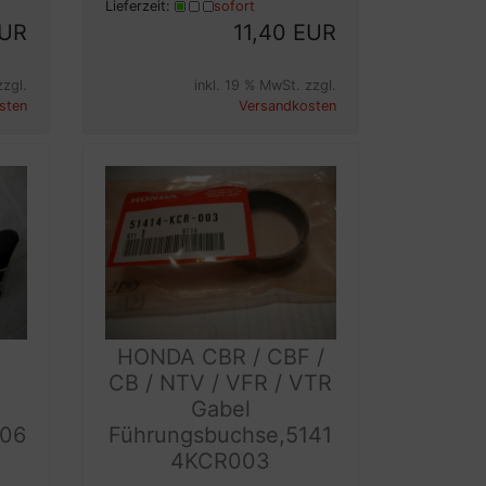
Lieferzeit:
sofort
EUR
11,40 EUR
zzgl.
inkl. 19 % MwSt. zzgl.
sten
Versandkosten
HONDA CBR / CBF /
CB / NTV / VFR / VTR
Gabel
506
Führungsbuchse,5141
4KCR003