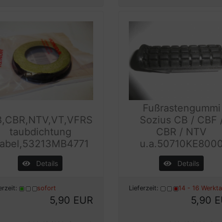
Fußrastengummi
,CBR,NTV,VT,VFRS
Sozius CB / CBF 
taubdichtung
CBR / NTV
abel,53213MB4771
u.a.50710KE800
Details
Details
erzeit:
sofort
Lieferzeit:
14 - 16 Werkt
5,90 EUR
5,90 