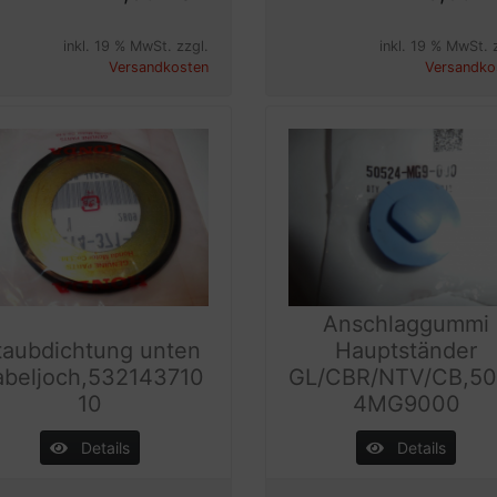
inkl. 19 % MwSt. zzgl.
inkl. 19 % MwSt. 
Versandkosten
Versandko
Anschlaggummi
taubdichtung unten
Hauptständer
abeljoch,532143710
GL/CBR/NTV/CB,5
10
4MG9000
Details
Details