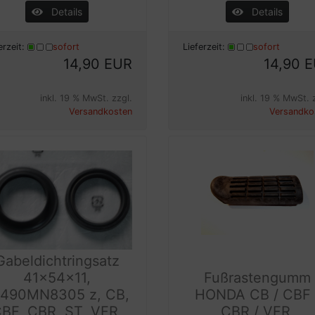
Details
Details
erzeit:
sofort
Lieferzeit:
sofort
14,90 EUR
14,90 
inkl. 19 % MwSt. zzgl.
inkl. 19 % MwSt. 
Versandkosten
Versandko
Gabeldichtringsatz
41x54x11,
Fußrastengumm
1490MN8305 z, CB,
HONDA CB / CBF 
BF, CBR, ST, VFR,
CBR / VFR,