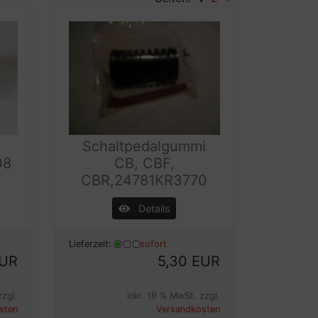
Schaltpedalgummi
08
CB, CBF,
CBR,24781KR3770
Details
Lieferzeit:
sofort
EUR
5,30 EUR
zzgl.
inkl. 19 % MwSt. zzgl.
sten
Versandkosten