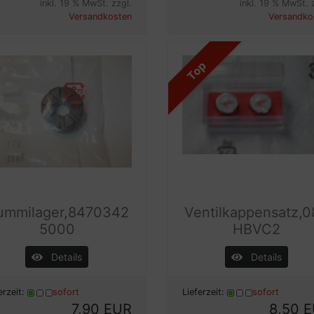
inkl. 19 % MwSt. zzgl.
inkl. 19 % MwSt. 
Versandkosten
Versandko
Top
ummilager,8470342
Ventilkappensatz,
5000
HBVC2
Details
Details
erzeit:
sofort
Lieferzeit:
sofort
7,90 EUR
8,50 