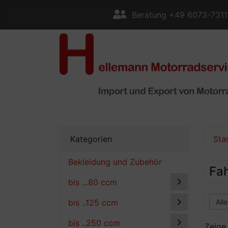
Beratung +49 6073-731
Kategorien
Sta
Bekleidung und Zubehör
Fah
bis ...80 ccm
bis ..125 ccm
bis ..250 ccm
Zeig