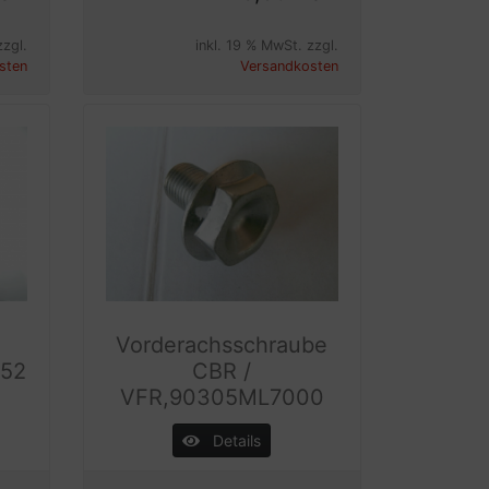
zzgl.
inkl. 19 % MwSt. zzgl.
sten
Versandkosten
Vorderachsschraube
052
CBR /
VFR,90305ML7000
Details