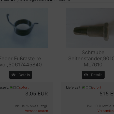
Schraube
Feder Fußraste re.
Seitenständer,901
vo.,50617445840
ML7610
Details
Details
erzeit:
sofort
Lieferzeit:
sofort
3,05 EUR
5,15 
inkl. 19 % MwSt. zzgl.
inkl. 19 % MwSt. 
Versandkosten
Versandko