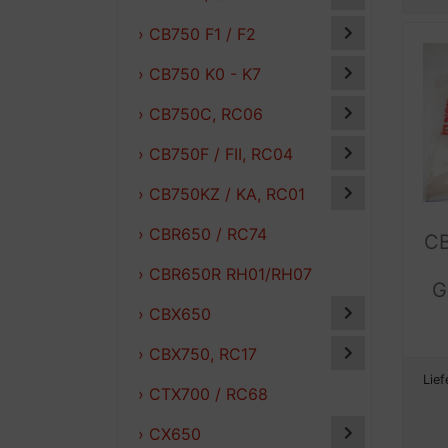
› CB750 F1 / F2
› CB750 K0 - K7
› CB750C, RC06
› CB750F / FII, RC04
› CB750KZ / KA, RC01
› CBR650 / RC74
CB
› CBR650R RH01/RH07
G
› CBX650
› CBX750, RC17
Lief
› CTX700 / RC68
› CX650