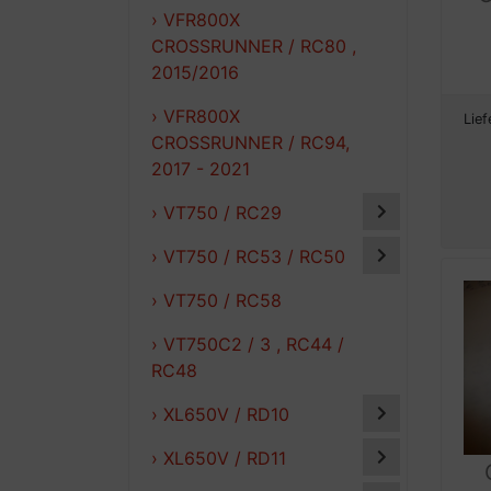
› VFR800X
CROSSRUNNER / RC80 ,
2015/2016
› VFR800X
Lief
CROSSRUNNER / RC94,
2017 - 2021
› VT750 / RC29
› VT750 / RC53 / RC50
› VT750 / RC58
› VT750C2 / 3 , RC44 /
RC48
› XL650V / RD10
› XL650V / RD11