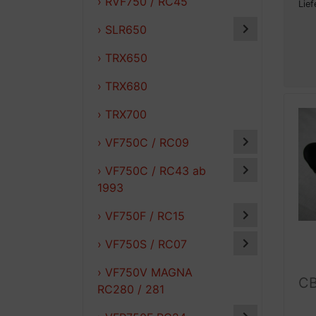
› RVF750 / RC45
Lief
› SLR650
› TRX650
› TRX680
› TRX700
› VF750C / RC09
› VF750C / RC43 ab
1993
› VF750F / RC15
› VF750S / RC07
› VF750V MAGNA
CB
RC280 / 281