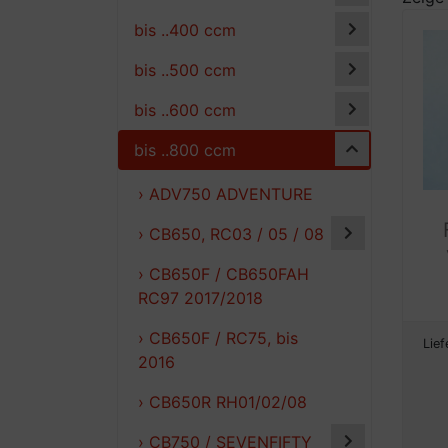
bis ..400 ccm
bis ..500 ccm
bis ..600 ccm
bis ..800 ccm
› ADV750 ADVENTURE
› CB650, RC03 / 05 / 08
› CB650F / CB650FAH
RC97 2017/2018
› CB650F / RC75, bis
Lief
2016
› CB650R RH01/02/08
› CB750 / SEVENFIFTY