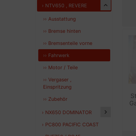
› NTV650 , REVERE
›› Ausstattung
›› Bremse hinten
›› Bremsenteile vorne
›› Fahrwerk
›› Motor / Teile
›› Vergaser ,
Einspritzung
S
›› Zubehör
G
› NX650 DOMINATOR
› PC800 PACIFIC COAST