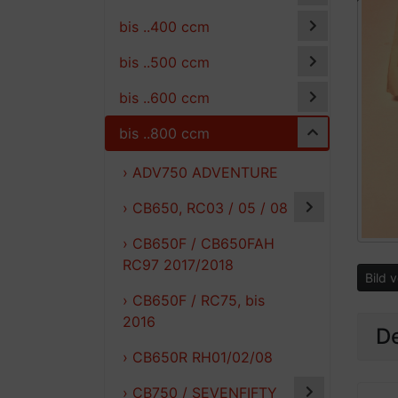
bis ..400 ccm
bis ..500 ccm
bis ..600 ccm
bis ..800 ccm
› ADV750 ADVENTURE
› CB650, RC03 / 05 / 08
› CB650F / CB650FAH
RC97 2017/2018
Bild 
› CB650F / RC75, bis
2016
De
› CB650R RH01/02/08
› CB750 / SEVENFIFTY