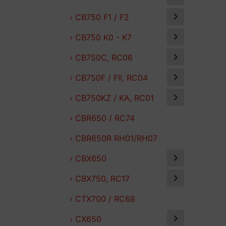
› CB750 F1 / F2
› CB750 K0 - K7
› CB750C, RC06
› CB750F / FII, RC04
› CB750KZ / KA, RC01
› CBR650 / RC74
› CBR650R RH01/RH07
› CBX650
› CBX750, RC17
› CTX700 / RC68
› CX650