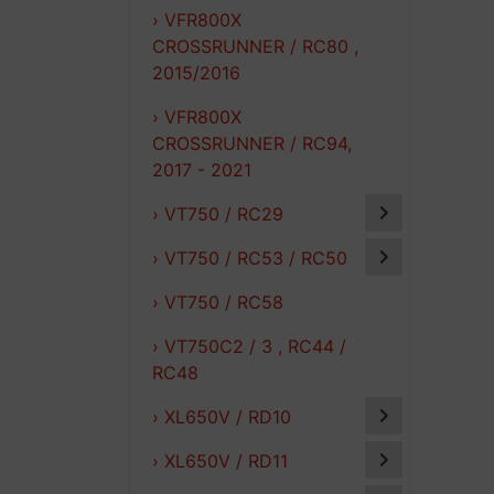
› VFR800X
CROSSRUNNER / RC80 ,
2015/2016
› VFR800X
CROSSRUNNER / RC94,
2017 - 2021
› VT750 / RC29
› VT750 / RC53 / RC50
› VT750 / RC58
› VT750C2 / 3 , RC44 /
RC48
› XL650V / RD10
› XL650V / RD11