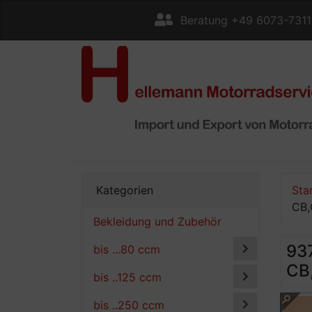
Beratung +49 6073-731
Kategorien
Sta
CB,
Bekleidung und Zubehör
93
bis ...80 ccm
CB
bis ..125 ccm
bis ..250 ccm