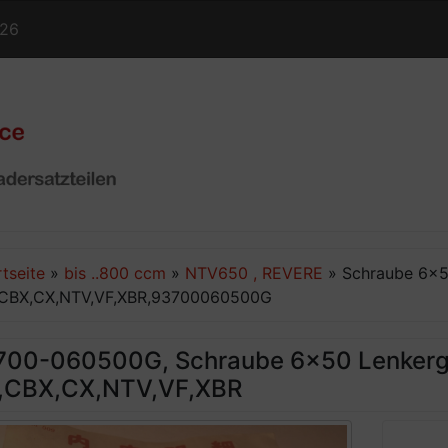
126
rtseite
»
bis ..800 ccm
»
NTV650 , REVERE
»
Schraube 6x5
CBX,CX,NTV,VF,XBR,93700060500G
700-060500G, Schraube 6x50 Lenkerg
,CBX,CX,NTV,VF,XBR