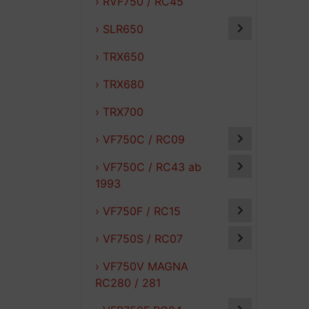
› RVF750 / RC45
› SLR650
› TRX650
› TRX680
› TRX700
› VF750C / RC09
› VF750C / RC43 ab
1993
› VF750F / RC15
› VF750S / RC07
› VF750V MAGNA
RC280 / 281