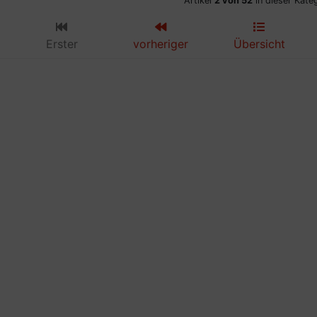
Artikel
2 von 52
in dieser Kate
Erster
vorheriger
Übersicht