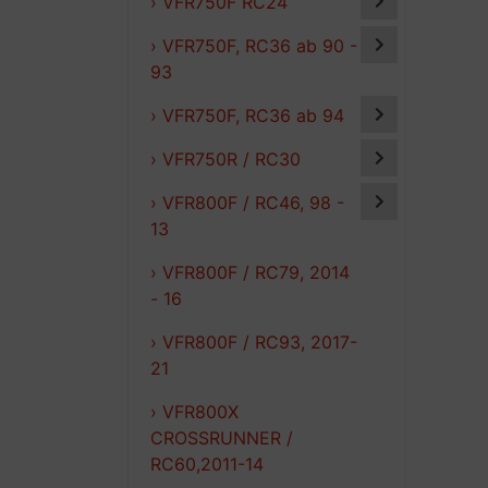
› VFR750F RC24
› VFR750F, RC36 ab 90 -
93
› VFR750F, RC36 ab 94
› VFR750R / RC30
› VFR800F / RC46, 98 -
13
› VFR800F / RC79, 2014
- 16
› VFR800F / RC93, 2017-
21
› VFR800X
CROSSRUNNER /
RC60,2011-14